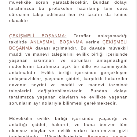
müvekkile sorun yaratabilecektir. Bundan dolayı
tarafımızca bu protokolün hazırlanıp tüm dava
sürecinin takip edilmesi her iki tarafın da lehine
olacaktır.
ÇEKİŞMELİ BOŞANMA:
Taraflar anlaşamadığı
takdirde
ANLAŞMALI BOŞANMA
yerine
ÇEKİŞMELİ
BOŞANMA
davası açılmalıdır. Bu davada müvekkil
maddi ve manevi taleplerini evlilik birliği içerisinde
yaşanan sıkıntıları ve sorunları anlaşmazlığın
nedenlerini tarafımıza açık bir dille ve samimiyetle
anlatmalıdır. Evlilik birliği içerisinde gerçekleşen
anlaşmazlıklar, yaşanan şiddet, karşılıklı hakaretler
davanın seyrini ve maddi ve manevi tazminat
taleplerini değiştirebilmektedir. Bundan dolayı
tarafımızca yaşanan olayların ve evlilikte yaşanan
sorunların ayrıntılarıyla bilinmesi gerekmektedir.
Müvekkilin evlilik birliği içerisinde yaşadığı ve
anlattığı şiddet, hakaret, ve buna benzer tüm
olumsuz olaylar ve evlilik sırları tarafımızca gizli
tutulmaktadır. Müvekkillerimizle
Boşanma davası