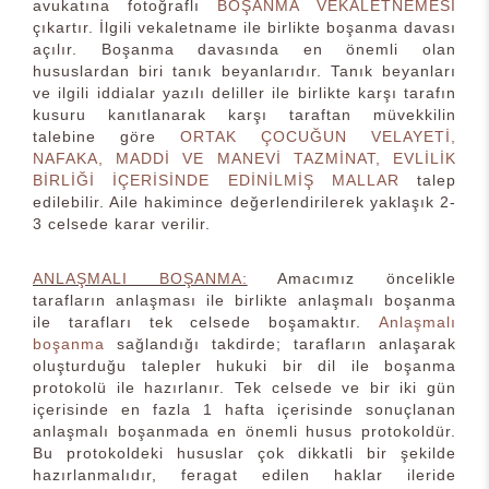
avukatına fotoğraflı
BOŞANMA VEKALETNEMESİ
çıkartır. İlgili vekaletname ile birlikte boşanma davası
açılır. Boşanma davasında en önemli olan
hususlardan biri tanık beyanlarıdır. Tanık beyanları
ve ilgili iddialar yazılı deliller ile birlikte karşı tarafın
kusuru kanıtlanarak karşı taraftan müvekkilin
talebine göre
ORTAK ÇOCUĞUN VELAYETİ,
NAFAKA, MADDİ VE MANEVİ TAZMİNAT, EVLİLİK
BİRLİĞİ İÇERİSİNDE EDİNİLMİŞ MALLAR
talep
edilebilir. Aile hakimince değerlendirilerek yaklaşık 2-
3 celsede karar verilir.
ANLAŞMALI BOŞANMA:
Amacımız öncelikle
tarafların anlaşması ile birlikte anlaşmalı boşanma
ile tarafları tek celsede boşamaktır.
Anlaşmalı
boşanma
sağlandığı takdirde; tarafların anlaşarak
oluşturduğu talepler hukuki bir dil ile boşanma
protokolü ile hazırlanır. Tek celsede ve bir iki gün
içerisinde en fazla 1 hafta içerisinde sonuçlanan
anlaşmalı boşanmada en önemli husus protokoldür.
Bu protokoldeki hususlar çok dikkatli bir şekilde
hazırlanmalıdır, feragat edilen haklar ileride