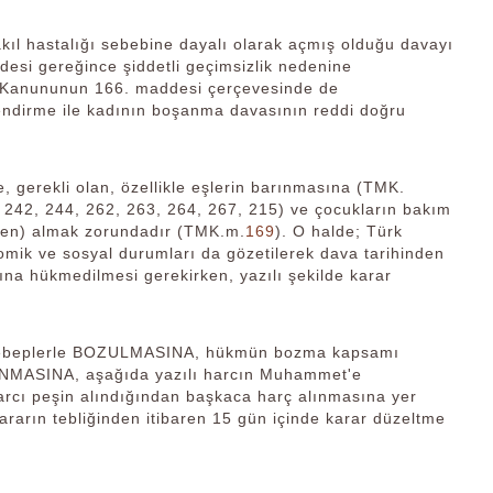
kıl hastalığı sebebine dayalı olarak açmış olduğu davayı
si gereğince şiddetli geçimsizlik nedenine
ni Kanununun 166. maddesi çerçevesinde de
elendirme ile kadının boşanma davasının reddi doğru
 gerekli olan, özellikle eşlerin barınmasına (TMK.
, 242, 244, 262, 263, 264, 267, 215) ve çocukların bakım
resen) almak zorundadır (TMK.m.
169
). O halde; Türk
mik ve sosyal durumları da gözetilerek dava tarihinden
ına hükmedilmesi gerekirken, yazılı şekilde karar
n sebeplerle BOZULMASINA, hükmün bozma kapsamı
ONANMASINA, aşağıda yazılı harcın Muhammet'e
arcı peşin alındığından başkaca harç alınmasına yer
ararın tebliğinden itibaren 15 gün içinde karar düzeltme