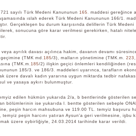
4721 sayılı Türk Medeni Kanununun
165
. maddesi gereğince a
aşamasında ıslah ederek Türk Medeni Kanununun 166/1. madde
ştır. Gerçekleşen bu durum karşısında delillerin Türk Mede
ilerek, sonucuna göre karar verilmesi gerekirken, hatalı nit
ir.
eya ayrılık davası açılınca hakim, davanın devamı süresince,
, geçimine (TMK md.
185
/3), malların yönetimine (TMK.m.
223
asına (TMK.m.
185
/2) ilişkin geçici önlemleri kendiliğinden (
ununun 185/3. ve 186/3. maddeleri uyarınca, tarafların ekono
ak üzere davalı kadın yararına uygun miktarda tedbir nafakas
sul ve yasaya aykırı bulunmuştur.
emyiz edilen hükmün yukarıda 2/a, b bentlerinde gösterile
lan bölümlerinin ise yukarıda l. bentte gösterilen sebeple 
sine, peşin harcın mahsubuna ve 119.00 TL. temyiz başvuru h
 temyiz peşin harcını yatıran Aysun'a geri verilmesine, işbu k
lmak üzere oybirliğiyle, 24.03.2014 tarihinde karar verildi.