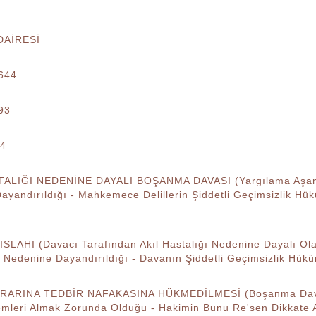
DAİRESİ
644
93
14
TALIĞI NEDENİNE DAYALI BOŞANMA DAVASI (Yargılama Aşaması
ayandırıldığı - Mahkemece Delillerin Şiddetli Geçimsizlik Hü
ISLAHI (Davacı Tarafından Akıl Hastalığı Nedenine Dayalı Ola
 Nedenine Dayandırıldığı - Davanın Şiddetli Geçimsizlik Hükü
ARARINA TEDBİR NAFAKASINA HÜKMEDİLMESİ (Boşanma Davas
emleri Almak Zorunda Olduğu - Hakimin Bunu Re'sen Dikkate 