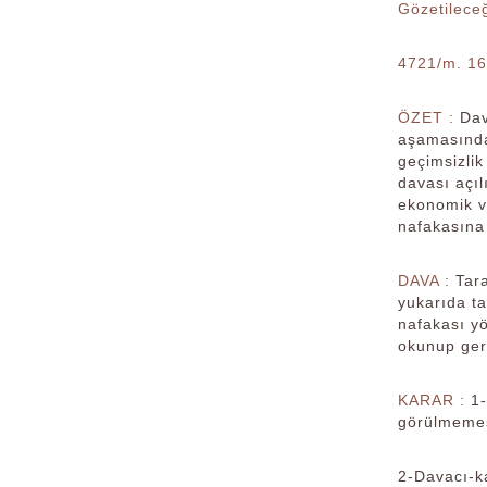
Gözetileceğ
4721/m. 16
ÖZET :
Dav
aşamasında 
geçimsizlik
davası açıl
ekonomik ve
nafakasına
DAVA :
Tar
yukarıda ta
nafakası y
okunup ger
KARAR :
1-
görülmemesi
2-Davacı-ka