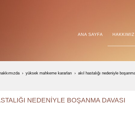
ANA SAYFA
HAKKIMI
hakkımızda
yüksek mahkeme kararları
akil hastaliği nedeni̇yle boşanm
ASTALIĞI NEDENİYLE BOŞANMA DAVASI