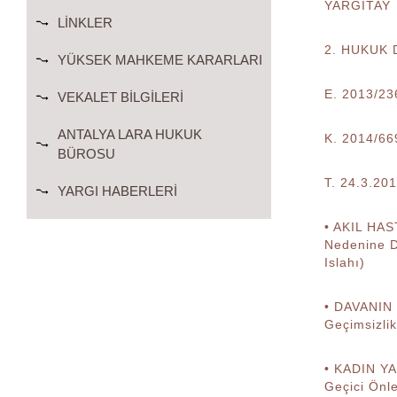
YARGITAY
LINKLER
2. HUKUK 
YÜKSEK MAHKEME KARARLARI
E. 2013/23
VEKALET BILGILERI
ANTALYA LARA HUKUK
K. 2014/66
BÜROSU
T. 24.3.20
YARGI HABERLERI
• AKIL HAS
Nedenine D
Islahı)
• DAVANIN 
Geçimsizlik
• KADIN Y
Geçici Önl