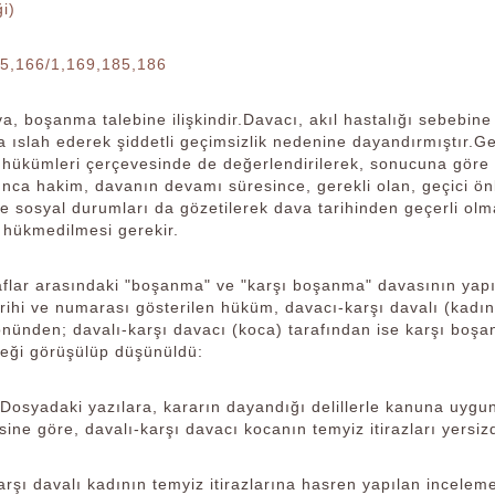
i)
5,166/1,169,185,186
a, boşanma talebine ilişkindir.Davacı, akıl hastalığı sebebin
ıslah ederek şiddetli geçimsizlik nedenine dayandırmıştır.Ger
 hükümleri çerçevesinde de değerlendirilerek, sonucuna göre 
ınca hakim, davanın devamı süresince, gerekli olan, geçici ön
 sosyal durumları da gözetilerek dava tarihinden geçerli olm
 hükmedilmesi gerekir.
aflar arasındaki "boşanma" ve "karşı boşanma" davasının ya
rihi ve numarası gösterilen hüküm, davacı-karşı davalı (kadı
önünden; davalı-karşı davacı (koca) tarafından ise karşı boş
eği görüşülüp düşünüldü:
Dosyadaki yazılara, kararın dayandığı delillerle kanuna uygun s
ne göre, davalı-karşı davacı kocanın temyiz itirazları yersizd
rşı davalı kadının temyiz itirazlarına hasren yapılan incelem