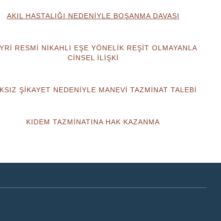
AKIL HASTALIĞI NEDENİYLE BOŞANMA DAVASI
YRİ RESMİ NİKAHLI EŞE YÖNELİK REŞİT OLMAYANLA
CİNSEL İLİŞKİ
KSIZ ŞİKAYET NEDENİYLE MANEVİ TAZMİNAT TALEBİ
KIDEM TAZMİNATINA HAK KAZANMA