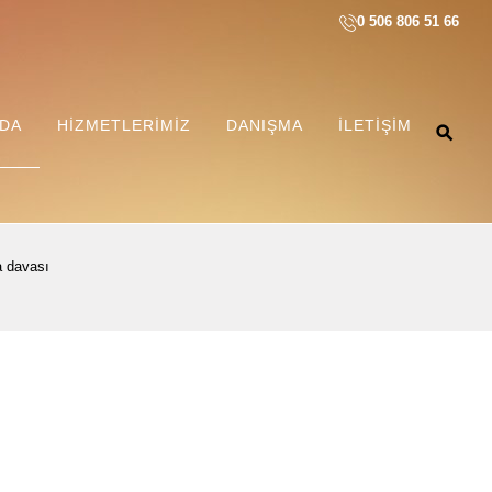
0 506 806 51 66
ZDA
HIZMETLERIMIZ
DANIŞMA
İLETIŞIM
a davasi