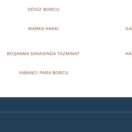
DÖVİZ BORCU
MARKA HAKKI
GA
BOŞANMA DAVASINDA TAZMİNAT
HA
YABANCI PARA BORCU