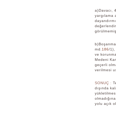
a)Davacı, 
yargılama 
dayandırmı
değerlendir
görülmemişt
b)Boşanma v
md.
186
/1)
ve korunm
Medeni Kan
geçerli olm
verilmesi u
SONUÇ :
T
dışında ka
yükletilme
olmadığına,
yolu açık o