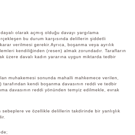
e dayalı olarak açmış olduğu davayı yargılama
çekleşen bu durum karşısında delillerin şiddetli
karar verilmesi gerekir.Ayrıca, boşanma veya ayrılık
lemleri kendiliğinden (resen) almak zorundadır. Tarafların
ak üzere davalı kadın yararına uygun miktarda tedbir
pılan muhakemesi sonunda mahalli mahkemece verilen,
n) tarafından kendi boşanma davasının reddi ve tedbir
anma davasının reddi yönünden temyiz edilmekle, evrak
ebeplere ve özellikle delillerin takdirinde bir yanlışlık
ir.
ede;