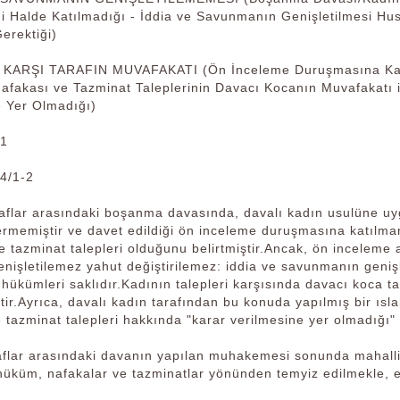
ği Halde Katılmadığı - İddia ve Savunmanın Genişletilmesi Hu
erektiği)
 KARŞI TARAFIN MUVAFAKATI (Ön İnceleme Duruşmasına Katı
Nafakası ve Tazminat Taleplerinin Davacı Kocanın Muvafakatı 
e Yer Olmadığı)
41
4/1-2
aflar arasındaki boşanma davasında, davalı kadın usulüne uy
ermemiştir ve davet edildiği ön inceleme duruşmasına katılma
ve tazminat talepleri olduğunu belirtmiştir.Ancak, ön incele
işletilemez yahut değiştirilemez: iddia ve savunmanın genişle
hükümleri saklıdır.Kadının talepleri karşısında davacı koca 
tir.Ayrıca, davalı kadın tarafından bu konuda yapılmış bir ıs
 tazminat talepleri hakkında "karar verilmesine yer olmadığı" 
aflar arasındaki davanın yapılan muhakemesi sonunda mahalli
 hüküm, nafakalar ve tazminatlar yönünden temyiz edilmekle, 