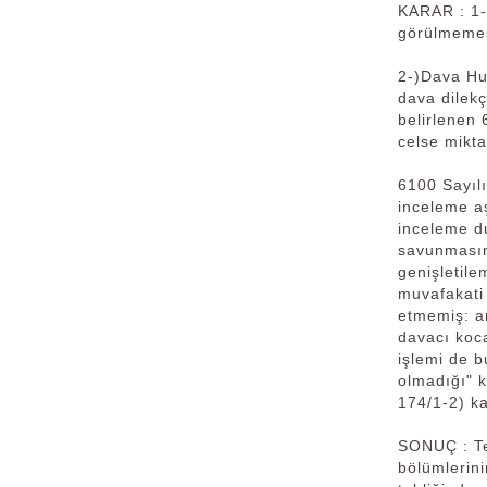
KARAR : 1-)
görülmemesi
2-)Dava Hu
dava dilek
belirlenen 
celse mikt
6100 Sayıl
inceleme aş
inceleme d
savunmasın
genişletile
muvafakati
etmemiş: a
davacı koca
işlemi de b
olmadığı" k
174/1-2) ka
SONUÇ : Te
bölümlerin