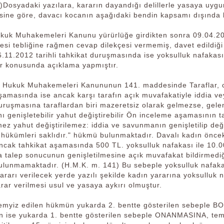
Dosyadaki yazılara, kararın dayandığı delillerle yasaya uygun s
ne göre, davacı kocanın aşağıdaki bendin kapsamı dışında kal
kuk Muhakemeleri Kanunu yürürlüğe girdikten sonra 09.04.201
çesi tebliğine rağmen cevap dilekçesi vermemiş, davet edildi
6.11.2012 tarihli tahkikat duruşmasında ise yoksulluk nafakası
ar konusunda açıklama yapmıştır.
ı Hukuk Muhakemeleri Kanununun 141. maddesinde Taraflar, ce
amasında ise ancak karşı tarafın açık muvafakatiyle iddia veya
uruşmasına taraflardan biri mazeretsiz olarak gelmezse, gele
ı genişletebilir yahut değiştirebilir Ön inceleme aşamasını
mez yahut değiştirilemez: iddia ve savunmanın genişletilip değ
 hükümleri saklıdır." hükmü bulunmaktadır. Davalı kadın önce
ncak tahkikat aşamasında 500 TL. yoksulluk nafakası ile 10.0
 talep sonucunun genişletilmesine açık muvafakat bildirmediği
ulunmamaktadır. (H.M.K. m. 141) Bu sebeple yoksulluk nafakas
ararı verilecek yerde yazılı şekilde kadın yararına yoksulluk
rar verilmesi usul ve yasaya aykırı olmuştur.
myiz edilen hükmün yukarda 2. bentte gösterilen sebeple 
in ise yukarda 1. bentte gösterilen sebeple ONANMASINA, temy