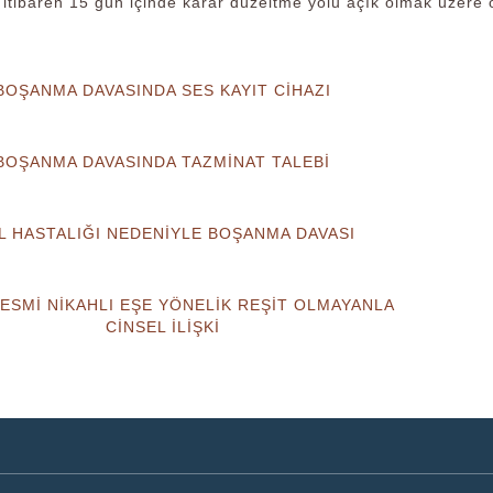
 itibaren 15 gün içinde karar düzeltme yolu açık olmak üzere oy
BOŞANMA DAVASINDA SES KAYIT CİHAZI
BOŞANMA DAVASINDA TAZMİNAT TALEBİ
L HASTALIĞI NEDENİYLE BOŞANMA DAVASI
ESMİ NİKAHLI EŞE YÖNELİK REŞİT OLMAYANLA
CİNSEL İLİŞKİ