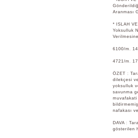
Gönderildi
Aranması G
* ISLAH VE
Yoksulluk 
Verilmesin
6100/m. 1
4721/m. 17
ÖZET : Tar
dilekçesi v
yoksulluk 
savunma gen
muvafakati 
bildirmemiş
nafakası ve
DAVA : Tar
gösterilen