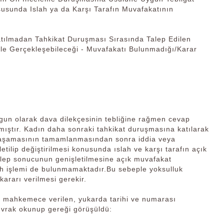
susunda Islah ya da Karşı Tarafın Muvafakatının
lmadan Tahkikat Duruşması Sırasında Talep Edilen
ile Gerçekleşebileceği - Muvafakatı Bulunmadığı/Karar
gun olarak dava dilekçesinin tebliğine rağmen cevap
mıştır. Kadın daha sonraki tahkikat duruşmasına katılarak
me aşamasının tamamlanmasından sonra iddia veya
tilip değiştirilmesi konusunda ıslah ve karşı tarafın açık
talep sonucunun genişletilmesine açık muvafakat
lah işlemi de bulunmamaktadır.Bu sebeple yoksulluk
kararı verilmesi gerekir.
 mahkemece verilen, yukarda tarihi ve numarası
evrak okunup gereği görüşüldü: