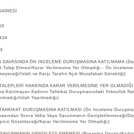
DAİRESİ
65
434
13
 DAVASINDA ÖN İNCELEME DURUŞMASINA KATILMAMA (Davalı 
t Talep Etmesi/Karar Verilmesine Yer Olmadığı - Ön İncele
meyeceği/Islah ve Karşı Tarafın Açık Muvafakati Gerektiği)
 TALEPLERİ HAKKINDA KARAR VERİLMESİNE YER OLMADIĞI (Da
a Katılmayan Kadının Tahkikat Duruşmasındaki Yoksulluk Naf
unmadığı/Islah Yapılmadığı)
 TAHKİKAT DURUŞMASINA KATILMASI (Ön İnceleme Duruşması
sından Sonra İddia Veya Savunmanın Genişletilemeceği/Deği
ının Gözetileceği/Karar Verilmesine Yer Olmadığı)
E SAVUNMANIN GENİŞLETİLEMEMESİ (Boşanma Davası/Kadının