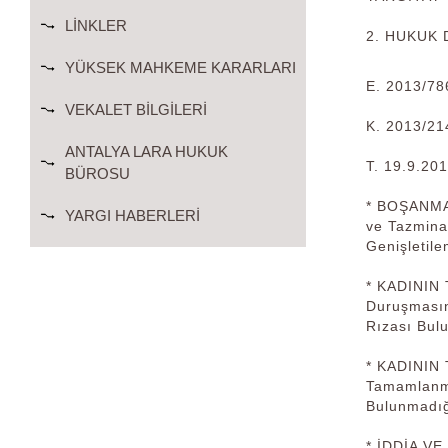
LINKLER
2. HUKUK 
YÜKSEK MAHKEME KARARLARI
E. 2013/78
VEKALET BILGILERI
K. 2013/21
ANTALYA LARA HUKUK
T. 19.9.20
BÜROSU
* BOŞANMA
YARGI HABERLERI
ve Tazmina
Genişletile
* KADININ
Duruşmasın
Rızası Bul
* KADININ
Tamamlanma
Bulunmadığ
* İDDİA V