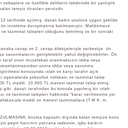
ebeplere ve özellikle delillerin takdirinde bir yanlışlık
an temyiz itirazları yersizdir.
2 tarihinde açılmış, davalı kadın usulüne uygun şekilde
ği ön inceleme duruşmasına katılmamıştır. Mahkemece
 ve tazminat talepleri olduğunu belirtmiş ve bir sonraki
vaba cevap ve 2. cevap dilekçeleriyle serbestçe: ön
 savunmalarını genişletebilir yahut değiştirebilirler. Ön
n taraf onun muvafakati aranmaksızın iddia veya
n tamamlanmasından sonra iddia veya savunma
iştirilmesi konusunda ıslah ve karşı tarafın açık
ki aşamalarda yoksulluk nafakası ve tazminat talep
00 TL maddi. 10.000 TL manevi tazminat talep etmiş:
 gibi. davalı tarafından bu konuda yapılmış bir ıslah
ı ve tazminat talepleri hakkında "karar verilmesine yer
 nafakasıyla maddi ve manevi tazminatlara (T.M.K. m.
BOZULMASINA, bozma kapsamı dışında kalan temyize konu
iz peşin harcının yatırana iadesine, işbu kararın