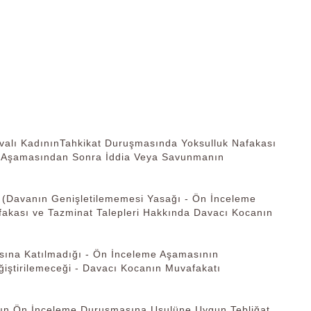
KadınınTahkikat Duruşmasında Yoksulluk Nafakası
me Aşamasından Sonra İddia Veya Savunmanın
vanın Genişletilememesi Yasağı - Ön İnceleme
akası ve Tazminat Talepleri Hakkında Davacı Kocanın
na Katılmadığı - Ön İnceleme Aşamasının
ştirilemeceği - Davacı Kocanın Muvafakatı
 Ön İnceleme Duruşmasına Usulüne Uygun Tebliğat