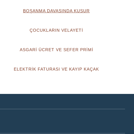
BOŞANMA DAVASINDA KUSUR
ÇOCUKLARIN VELAYETİ
ASGARİ ÜCRET VE SEFER PRİMİ
ELEKTRİK FATURASI VE KAYIP KAÇAK