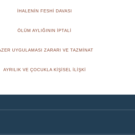
İHALENİN FESHİ DAVASI
ÖLÜM AYLIĞININ İPTALİ
AZER UYGULAMASI ZARARI VE TAZMİNAT
AYRILIK VE ÇOCUKLA KİŞİSEL İLİŞKİ