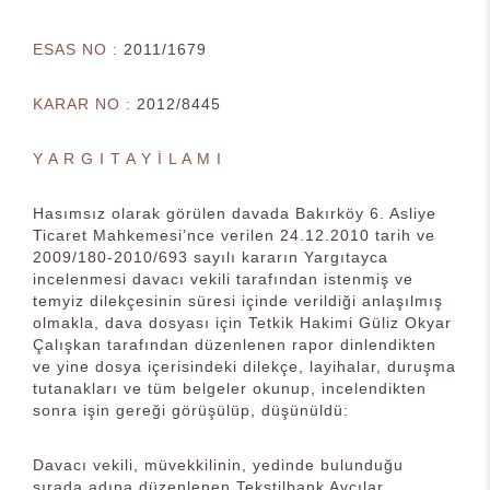
ESAS NO :
2011/1679
KARAR NO :
2012/8445
Y A R G I T A Y İ L A M I
Hasımsız olarak görülen davada Bakırköy 6. Asliye
Ticaret Mahkemesi’nce verilen 24.12.2010 tarih ve
2009/180-2010/693 sayılı kararın Yargıtayca
incelenmesi davacı vekili tarafından istenmiş ve
temyiz dilekçesinin süresi içinde verildiği anlaşılmış
olmakla, dava dosyası için Tetkik Hakimi Güliz Okyar
Çalışkan tarafından düzenlenen rapor dinlendikten
ve yine dosya içerisindeki dilekçe, layihalar, duruşma
tutanakları ve tüm belgeler okunup, incelendikten
sonra işin gereği görüşülüp, düşünüldü:
Davacı vekili, müvekkilinin, yedinde bulunduğu
sırada adına düzenlenen Tekstilbank Avcılar