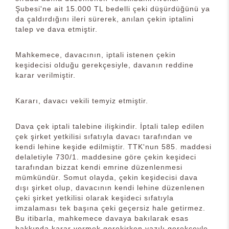
Şubesi'ne ait 15.000 TL bedelli çeki düşürdüğünü ya
da çaldırdığını ileri sürerek, anılan çekin iptalini
talep ve dava etmiştir.
Mahkemece, davacının, iptali istenen çekin
keşidecisi olduğu gerekçesiyle, davanın reddine
karar verilmiştir.
Kararı, davacı vekili temyiz etmiştir.
Dava çek iptali talebine ilişkindir. İptali talep edilen
çek şirket yetkilisi sıfatıyla davacı tarafından ve
kendi lehine keşide edilmiştir. TTK'nun 585. maddesi
delaletiyle 730/1. maddesine göre çekin keşideci
tarafından bizzat kendi emrine düzenlenmesi
mümkündür. Somut olayda, çekin keşidecisi dava
dışı şirket olup, davacının kendi lehine düzenlenen
çeki şirket yetkilisi olarak keşideci sıfatıyla
imzalaması tek başına çeki geçersiz hale getirmez.
Bu itibarla, mahkemece davaya bakılarak esas
hakkında karar vermek gerekirken yazılı gerekçeyle