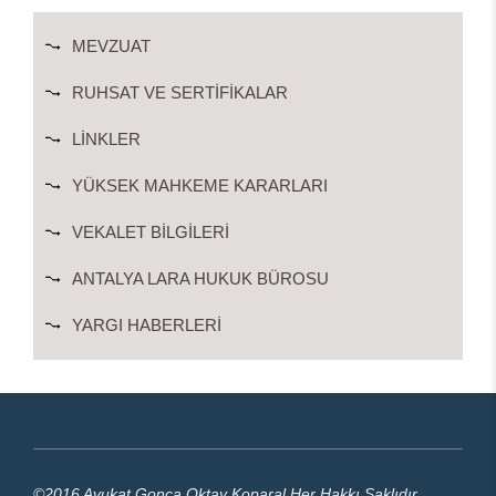
MEVZUAT
RUHSAT VE SERTIFIKALAR
LINKLER
YÜKSEK MAHKEME KARARLARI
VEKALET BILGILERI
ANTALYA LARA HUKUK BÜROSU
YARGI HABERLERI
©2016 Avukat Gonca Oktay Koparal Her Hakkı Saklıdır.