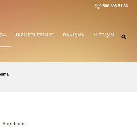
0 506 806 51 66
ZDA
HIZMETLERIMIZ
DANIŞMA
İLETIŞIM
şanma
n Sarsılması