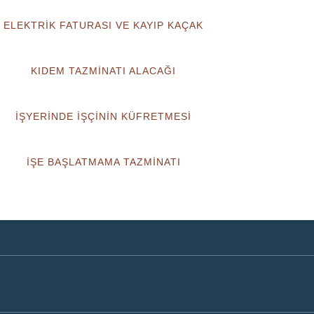
ELEKTRİK FATURASI VE KAYIP KAÇAK
KIDEM TAZMİNATI ALACAĞI
İŞYERİNDE İŞÇİNİN KÜFRETMESİ
İŞE BAŞLATMAMA TAZMİNATI