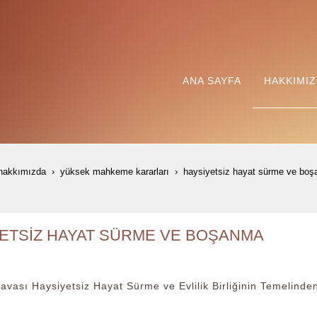
ANA SAYFA
HAKKIMI
hakkımızda
yüksek mahkeme kararları
haysi̇yetsi̇z hayat sürme ve bo
ETSİZ HAYAT SÜRME VE BOŞANMA
vası Haysiyetsiz Hayat Sürme ve Evlilik Birliğinin Temelinde