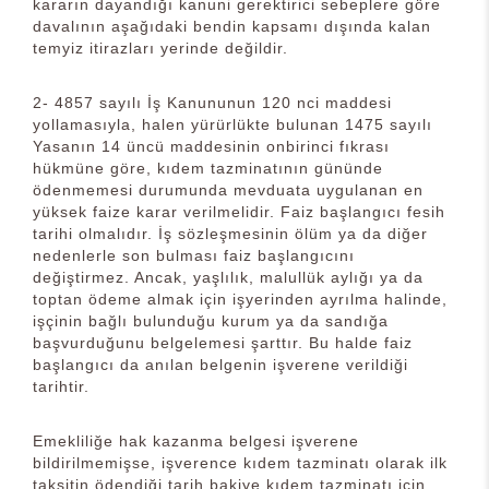
kararın dayandığı kanuni gerektirici sebeplere göre
davalının aşağıdaki bendin kapsamı dışında kalan
temyiz itirazları yerinde değildir.
2- 4857 sayılı İş Kanununun 120 nci maddesi
yollamasıyla, halen yürürlükte bulunan 1475 sayılı
Yasanın 14 üncü maddesinin onbirinci fıkrası
hükmüne göre, kıdem tazminatının gününde
ödenmemesi durumunda mevduata uygulanan en
yüksek faize karar verilmelidir. Faiz başlangıcı fesih
tarihi olmalıdır. İş sözleşmesinin ölüm ya da diğer
nedenlerle son bulması faiz başlangıcını
değiştirmez. Ancak, yaşlılık, malullük aylığı ya da
toptan ödeme almak için işyerinden ayrılma halinde,
işçinin bağlı bulunduğu kurum ya da sandığa
başvurduğunu belgelemesi şarttır. Bu halde faiz
başlangıcı da anılan belgenin işverene verildiği
tarihtir.
Emekliliğe hak kazanma belgesi işverene
bildirilmemişse, işverence kıdem tazminatı olarak ilk
taksitin ödendiği tarih bakiye kıdem tazminatı için