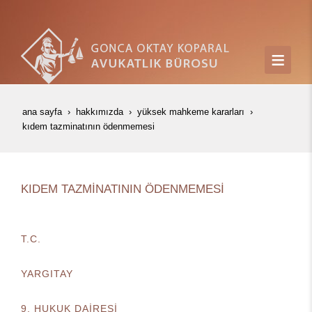
ana sayfa
hakkımızda
yüksek mahkeme kararları
kidem tazmi̇natinin ödenmemesi̇
KIDEM TAZMİNATININ ÖDENMEMESİ
T.C.
YARGITAY
9. HUKUK DAİRESİ