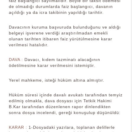
faiz başlangıcı sayılmalıdır. Böyle bir taksit ödemesi
de olmadığı durumlarda faiz başlangıcı, davanın
açıldığı ya da icra takibinin yapıldığı tarihtir.
Davacının kuruma başvuruda bulunduğunu ve aldığı
belgeyi işverene verdiği araştırılmadan emekli
olunan tarihten itibaren faiz yürütülmesine karar
verilmesi hatalıdır.
DAVA :
Davacı, kıdem tazminatı alacağının
ödetilmesine karar verilmesini istemiştir.
Yerel mahkeme, isteği hüküm altına almıştır.
Hüküm süresi içinde davalı avukatı tarafından temyiz
edilmiş olmakla, dava dosyası için Tetkik Hakimi
B.Kar tarafından düzenlenen rapor dinlendikten
sonra dosya incelendi, gereği konuşulup düşünüldü:
KARAR :
1-Dosyadaki yazılara, toplanan delillerle