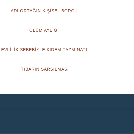
ADİ ORTAĞIN KİŞİSEL BORCU
ÖLÜM AYLIĞI
EVLİLİK SEBEBİYLE KIDEM TAZMİNATI
İTİBARIN SARSILMASI