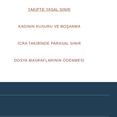
TAKİPTE YASAL SINIR
KADININ KUSURU VE BOŞANMA
İCRA TAKİBİNDE PARASAL SINIR
DOSYA MASRAFLARININ ÖDENMESİ