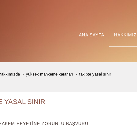
ANA SAYFA
HAKKIMI
hakkımızda
yüksek mahkeme kararları
taki̇pte yasal sinir
E YASAL SINIR
 HAKEM HEYETİNE ZORUNLU BAŞVURU