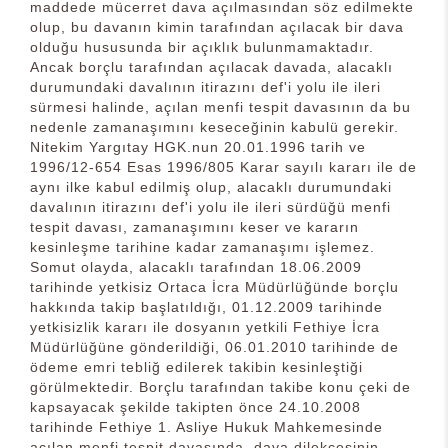
maddede mücerret dava açılmasından söz edilmekte
olup, bu davanın kimin tarafından açılacak bir dava
olduğu hususunda bir açıklık bulunmamaktadır.
Ancak borçlu tarafından açılacak davada, alacaklı
durumundaki davalının itirazını def'i yolu ile ileri
sürmesi halinde, açılan menfi tespit davasının da bu
nedenle zamanaşımını keseceğinin kabulü gerekir.
Nitekim Yargıtay HGK.nun 20.01.1996 tarih ve
1996/12-654 Esas 1996/805 Karar sayılı kararı ile de
aynı ilke kabul edilmiş olup, alacaklı durumundaki
davalının itirazını def'i yolu ile ileri sürdüğü menfi
tespit davası, zamanaşımını keser ve kararın
kesinleşme tarihine kadar zamanaşımı işlemez.
Somut olayda, alacaklı tarafından 18.06.2009
tarihinde yetkisiz Ortaca İcra Müdürlüğünde borçlu
hakkında takip başlatıldığı, 01.12.2009 tarihinde
yetkisizlik kararı ile dosyanın yetkili Fethiye İcra
Müdürlüğüne gönderildiği, 06.01.2010 tarihinde de
ödeme emri tebliğ edilerek takibin kesinleştiği
görülmektedir. Borçlu tarafından takibe konu çeki de
kapsayacak şekilde takipten önce 24.10.2008
tarihinde Fethiye 1. Asliye Hukuk Mahkemesinde
açılan menfi tespit davasında, dava dilekçesinin