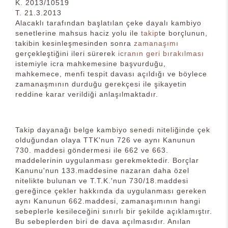
K. 2013/10519
T. 21.3.2013
Alacaklı tarafından başlatılan çeke dayalı kambiyo
senetlerine mahsus haciz yolu ile
takip
te borçlunun,
takibin kesinleşmesinden sonra
zamanaşımı
gerçekleştiğini ileri sürerek
icranın geri bırakılması
istemiyle icra mahkemesine başvurduğu,
mahkemece, menfi tespit davası açıldığı ve böylece
zamanaşmının durduğu gerekçesi ile şikayetin
reddine karar verildiği anlaşılmaktadır.
Takip dayanağı belge kambiyo senedi niteliğinde çek
olduğundan olaya TTK'nun 726 ve aynı Kanunun
730. maddesi göndermesi ile 662 ve 663.
maddelerinin uygulanması gerekmektedir. Borçlar
Kanunu'nun 133.maddesine nazaran daha özel
nitelikte bulunan ve T.T.K.'nun 730/18.maddesi
gereğince çekler hakkında da uygulanması gereken
aynı Kanunun 662.maddesi, zamanaşımının hangi
sebeplerle kesileceğini sınırlı bir şekilde açıklamıştır.
Bu sebeplerden biri de dava açılmasıdır. Anılan