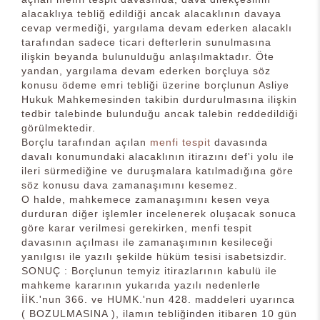
alacaklıya tebliğ edildiği ancak alacaklının davaya
cevap vermediği, yargılama devam ederken alacaklı
tarafından sadece ticari defterlerin sunulmasına
ilişkin beyanda bulunulduğu anlaşılmaktadır. Öte
yandan, yargılama devam ederken borçluya söz
konusu ödeme emri tebliği üzerine borçlunun Asliye
Hukuk Mahkemesinden takibin durdurulmasına ilişkin
tedbir talebinde bulunduğu ancak talebin reddedildiği
görülmektedir.
Borçlu tarafından açılan
menfi tespit
davasında
davalı konumundaki alacaklının itirazını def'i yolu ile
ileri sürmediğine ve duruşmalara katılmadığına göre
söz konusu dava zamanaşımını kesemez.
O halde, mahkemece zamanaşımını kesen veya
durduran diğer işlemler incelenerek oluşacak sonuca
göre karar verilmesi gerekirken, menfi tespit
davasının açılması ile zamanaşımının kesileceği
yanılgısı ile yazılı şekilde hüküm tesisi isabetsizdir.
SONUÇ : Borçlunun temyiz itirazlarının kabulü ile
mahkeme kararının yukarıda yazılı nedenlerle
İİK.'nun 366. ve HUMK.'nun 428. maddeleri uyarınca
( BOZULMASINA ), ilamın tebliğinden itibaren 10 gün