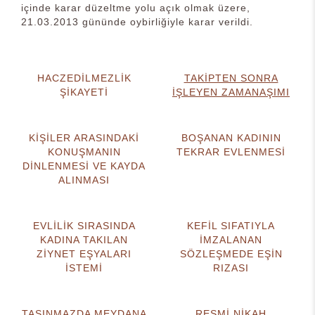
içinde karar düzeltme yolu açık olmak üzere,
21.03.2013 gününde oybirliğiyle karar verildi.
HACZEDİLMEZLİK
TAKİPTEN SONRA
ŞİKAYETİ
İŞLEYEN ZAMANAŞIMI
KİŞİLER ARASINDAKİ
BOŞANAN KADININ
KONUŞMANIN
TEKRAR EVLENMESİ
DİNLENMESİ VE KAYDA
ALINMASI
EVLİLİK SIRASINDA
KEFİL SIFATIYLA
KADINA TAKILAN
İMZALANAN
ZİYNET EŞYALARI
SÖZLEŞMEDE EŞİN
İSTEMİ
RIZASI
TAŞINMAZDA MEYDANA
RESMİ NİKAH