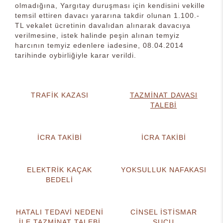
olmadığına, Yargıtay duruşması için kendisini vekille
temsil ettiren davacı yararına takdir olunan 1.100.-
TL vekalet ücretinin davalıdan alınarak davacıya
verilmesine, istek halinde peşin alınan temyiz
harcının temyiz edenlere iadesine, 08.04.2014
tarihinde oybirliğiyle karar verildi.
TRAFİK KAZASI
TAZMİNAT DAVASI
TALEBİ
İCRA TAKİBİ
İCRA TAKİBİ
ELEKTRİK KAÇAK
YOKSULLUK NAFAKASI
BEDELİ
HATALI TEDAVİ NEDENİ
CİNSEL İSTİSMAR
İLE TAZMİNAT TALEBİ
SUÇU