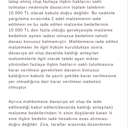
talep etmiş olup,fazlaya ilişkin haklarını saklı
tutmaları nedeniyle davacının toplam talebinin
10.000 TL olarak kabulü doğru değildir. Bu nedenle
yargılama sırasında 2 adet malzemenin iade
edilmesi ve bu iade edilen malzeme bedellerinin
10.000 TL den fazla olduğu gerekçesiyle malzeme
bedelinin aynen iadesi olmazsa bedelinin tahsili
davası konusuz kalmamıştır. Mahkemece,iade edilen
malzemeler ile ilgili hüküm kurulduktan sonra
davacıya ait olup,davalıda kaldığı anlaşılan
malzemelerle ilgili olarak talebi aşan miktar
yönünden fazlaya ilişkin hakların saklı tutulmasına
karar verilmesi gerekirken davanın konusuz
kaldığının kabulü ile yazılı şekilde karar verilmesine
yer olmadığına dair karar verilmesi isabetsiz
olmuştur.
Ayrıca,mahkemece davacıya ait olup da iade
edilmediği kabul edilen(davalıda kaldığı anlaşılan)
malzeme bedellerinden ½ sinin düşülerek kalan ½
sine ilişkin bedelin iade hesabına esas alınması
doğru değildir. Zira, taraflar arasında düzenlenen