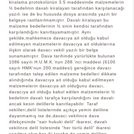
kiralama protokolünün 3.5 maddesinde malzemelerin
½ bedelinin davalı kiralayan tarafından karşılanacağı
yazılı ise de bu hususda dosya arasında yazılı bir
belgeye rastlanılmamıştır. Davalı kiralayan bu
malzeme bedellerinin ½ sinin kendisi tarafından
karşılandığını kanıtlayamamıştır. Aynı
şekilde,mahkemece davacıya ait olduğu kabul
edilmeyen malzemelerin davacıya ait olduklarına
ilişkin olarak davacı vekili yazılı bir belge
sunamamıştır. Dava tarihinde yürürlükte bulunan
1086 sayılı H.U.M.K.’nun 288.’nci maddesi (6100
sayılı HMK'nun 200.maddesi) gereğince davacı
tarafından talep edilen malzeme bedelleri dikkate
alındığında davacıya ait olduğu kabul edilmeyen
malzemelerin davacıya ait olduğunu davacı,
davacıya ait olduğu kabul edilen malzemelerin ½
bedelinin davalı tarafça karşılandığını ise davalı
ancak kesin delillerle kanıtlayabilir. Taraf
vekilleri,delil listelerinde açıkça yemin deliline
dayanmamış ise de,davacı vekilince dava
dilekçesinde “sair hukuki delil” ibaresi, davalı
vekilince delil listesinde “her türlü delil” ibaresi
yazılmış olup,her iki tarafın da yemin deliline