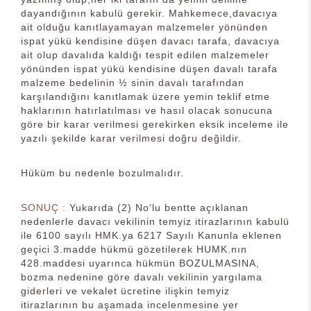
dayandığının kabulü gerekir. Mahkemece,davacıya
ait olduğu kanıtlayamayan malzemeler yönünden
ispat yükü kendisine düşen davacı tarafa, davacıya
ait olup davalıda kaldığı tespit edilen malzemeler
yönünden ispat yükü kendisine düşen davalı tarafa
malzeme bedelinin ½ sinin davalı tarafından
karşılandığını kanıtlamak üzere yemin teklif etme
haklarının hatırlatılması ve hasıl olacak sonucuna
göre bir karar verilmesi gerekirken eksik inceleme ile
yazılı şekilde karar verilmesi doğru değildir.
Hüküm bu nedenle bozulmalıdır.
SONUÇ :
Yukarıda (2) No'lu bentte açıklanan
nedenlerle davacı vekilinin temyiz itirazlarının kabulü
ile 6100 sayılı HMK.ya 6217 Sayılı Kanunla eklenen
geçici 3.madde hükmü gözetilerek HUMK.nın
428.maddesi uyarınca hükmün BOZULMASINA,
bozma nedenine göre davalı vekilinin yargılama
giderleri ve vekalet ücretine ilişkin temyiz
itirazlarının bu aşamada incelenmesine yer