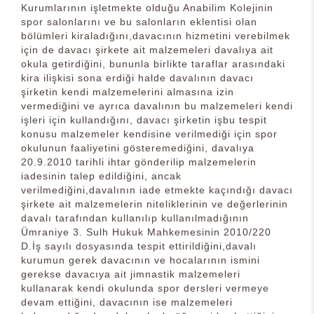
Kurumlarının işletmekte olduğu Anabilim Kolejinin
spor salonlarını ve bu salonların eklentisi olan
bölümleri kiraladığını,davacının hizmetini verebilmek
için de davacı şirkete ait malzemeleri davalıya ait
okula getirdiğini, bununla birlikte taraflar arasındaki
kira ilişkisi sona erdiği halde davalının davacı
şirketin kendi malzemelerini almasına izin
vermediğini ve ayrıca davalının bu malzemeleri kendi
işleri için kullandığını, davacı şirketin işbu tespit
konusu malzemeler kendisine verilmediği için spor
okulunun faaliyetini gösteremediğini, davalıya
20.9.2010 tarihli ihtar gönderilip malzemelerin
iadesinin talep edildiğini, ancak
verilmediğini,davalının iade etmekte kaçındığı davacı
şirkete ait malzemelerin niteliklerinin ve değerlerinin
davalı tarafından kullanılıp kullanılmadığının
Ümraniye 3. Sulh Hukuk Mahkemesinin 2010/220
D.İş sayılı dosyasında tespit ettirildiğini,davalı
kurumun gerek davacının ve hocalarının ismini
gerekse davacıya ait jimnastik malzemeleri
kullanarak kendi okulunda spor dersleri vermeye
devam ettiğini, davacının ise malzemeleri