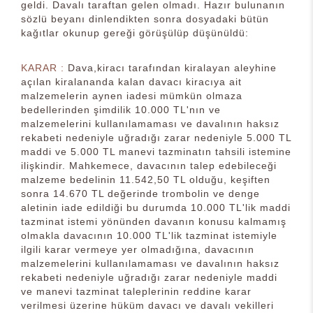
geldi. Davalı taraftan gelen olmadı. Hazır bulunanın
sözlü beyanı dinlendikten sonra dosyadaki bütün
kağıtlar okunup gereği görüşülüp düşünüldü:
KARAR :
Dava,kiracı tarafından kiralayan aleyhine
açılan kiralananda kalan davacı kiracıya ait
malzemelerin aynen iadesi mümkün olmaza
bedellerinden şimdilik 10.000 TL'nın ve
malzemelerini kullanılamaması ve davalının haksız
rekabeti nedeniyle uğradığı zarar nedeniyle 5.000 TL
maddi ve 5.000 TL manevi tazminatın tahsili istemine
ilişkindir. Mahkemece, davacının talep edebileceği
malzeme bedelinin 11.542,50 TL olduğu, keşiften
sonra 14.670 TL değerinde trombolin ve denge
aletinin iade edildiği bu durumda 10.000 TL'lik maddi
tazminat istemi yönünden davanın konusu kalmamış
olmakla davacının 10.000 TL'lik tazminat istemiyle
ilgili karar vermeye yer olmadığına, davacının
malzemelerini kullanılamaması ve davalının haksız
rekabeti nedeniyle uğradığı zarar nedeniyle maddi
ve manevi tazminat taleplerinin reddine karar
verilmesi üzerine hüküm davacı ve davalı vekilleri