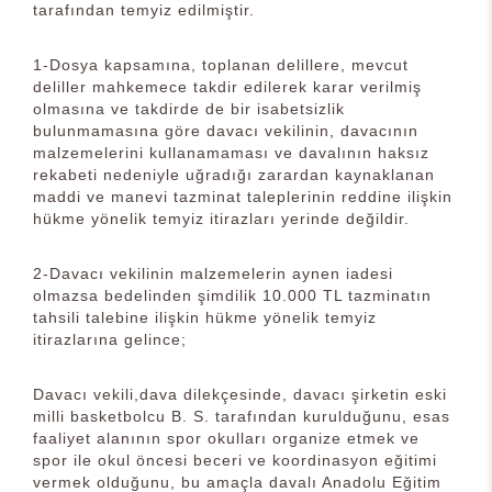
tarafından temyiz edilmiştir.
1-Dosya kapsamına, toplanan delillere, mevcut
deliller mahkemece takdir edilerek karar verilmiş
olmasına ve takdirde de bir isabetsizlik
bulunmamasına göre davacı vekilinin, davacının
malzemelerini kullanamaması ve davalının haksız
rekabeti nedeniyle uğradığı zarardan kaynaklanan
maddi ve manevi tazminat taleplerinin reddine ilişkin
hükme yönelik temyiz itirazları yerinde değildir.
2-Davacı vekilinin malzemelerin aynen iadesi
olmazsa bedelinden şimdilik 10.000 TL tazminatın
tahsili talebine ilişkin hükme yönelik temyiz
itirazlarına gelince;
Davacı vekili,dava dilekçesinde, davacı şirketin eski
milli basketbolcu B. S. tarafından kurulduğunu, esas
faaliyet alanının spor okulları organize etmek ve
spor ile okul öncesi beceri ve koordinasyon eğitimi
vermek olduğunu, bu amaçla davalı Anadolu Eğitim