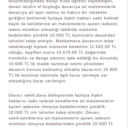
bulunmadığından dolayı hızla öğrenci kaybettiğini,
davalı tarafın el koyduğu davacıya ait malzemelerle
davacıya ait spor salonu ile haksız bir rekabete
girdiğini belirterek fazlaya ilişkin hakları saklı kalmak
kaydı ile kendilerine ait malzemelerin aynen iadesini,
iadesi mümkün olmadığı takdirde malzeme
bedelinden şimdilik 10.000 TL tazminatın davalıdan
tahsilini talep etmiştir. Mahkemece,davacının talep
edebileceği toplam malzeme bedelinin 11.542,50 TL
olduğu, keşiften sonra 14.670,00 TL değerinde
trombolin ve denge aletinin iade edildiği bu durumda
10.000 TL'lik maddi tazminat istemi yönünden
davanın konusu kalmamış olmakla davacının 10.000
TL'lik tazminat istemiyle ilgili karar vermeye yer
olmadığına karar verilmiştir.
Davacı vekili,dava dilekçesinde fazlaya ilişkin
haklarını saklı tutarak kendilerine ait malzemelerin
aynen iadesine olmazsa bedellerinden şimdilik
10.000 TL nin tahsilini talep etmiştir. Davacı
vekili,kendilerine ait malzemelerin aynen iadesini
mümkün olmazsa bedellerinden şimdilik 10.000 TL