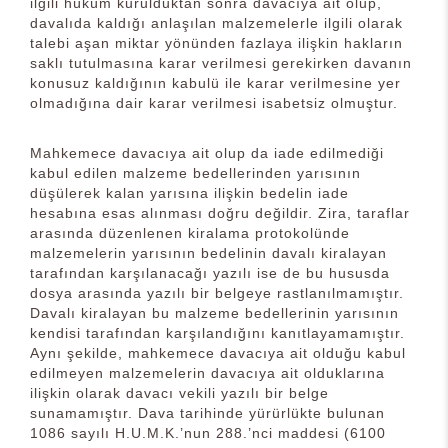
ilgili hüküm kurulduktan sonra davacıya ait olup,
davalıda kaldığı anlaşılan malzemelerle ilgili olarak
talebi aşan miktar yönünden fazlaya ilişkin hakların
saklı tutulmasına karar verilmesi gerekirken davanın
konusuz kaldığının kabulü ile karar verilmesine yer
olmadığına dair karar verilmesi isabetsiz olmuştur.
Mahkemece davacıya ait olup da iade edilmediği
kabul edilen malzeme bedellerinden yarısının
düşülerek kalan yarısına ilişkin bedelin iade
hesabına esas alınması doğru değildir. Zira, taraflar
arasında düzenlenen kiralama protokolünde
malzemelerin yarısının bedelinin davalı kiralayan
tarafından karşılanacağı yazılı ise de bu hususda
dosya arasında yazılı bir belgeye rastlanılmamıştır.
Davalı kiralayan bu malzeme bedellerinin yarısının
kendisi tarafından karşılandığını kanıtlayamamıştır.
Aynı şekilde, mahkemece davacıya ait olduğu kabul
edilmeyen malzemelerin davacıya ait olduklarına
ilişkin olarak davacı vekili yazılı bir belge
sunamamıştır. Dava tarihinde yürürlükte bulunan
1086 sayılı H.U.M.K.’nun 288.’nci maddesi (6100