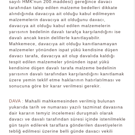
sayılı HMK'nun 200.maddesi) gereğince davacı
tarafından talep edilen malzeme bedelleri dikkate
alındığında davacıya ait olduğu kabul edilmeyen
malzemelerin davacıya ait olduğunu davacı,
davacıya ait olduğu kabul edilen malzemelerin
yarısının bedelinin davalı tarafça karşılandığını ise
davalı ancak kesin delillerle kanıtlayabilir.
Mahkemece, davacıya ait olduğu kanıtlanamayan
malzemeler yönünden ispat yükü kendisine düşen
davacı tarafa, davacıya ait olup davalıda kaldığı
tespit edilen malzemeler yönünden ispat yükü
kendisine düşen davalı tarafa malzeme bedelinin
yarısının davalı tarafından karşılandığını kanıtlamak
üzere yemin teklif etme haklarının hatırlatılması ve
sonucuna göre bir karar verilmesi gerekir.
DAVA :
Mahalli mahkemesinden verilmiş bulunan
yukarıda tarih ve numarası yazılı tazminat davasına
dair kararın temyiz incelemesi duruşmalı olarak
davacı ve davalı tarafından süresi içinde istenilmekle
gün tayin edilerek taraflara gönderilen davetiyelerin
tebliğ edilmesi üzerine belli günde davacı vekili