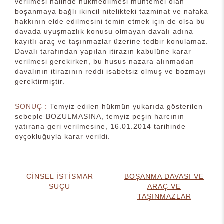
verilmesi halinde hükmedilmesi muhtemel olan
boşanmaya bağlı ikincil nitelikteki tazminat ve nafaka
hakkının elde edilmesini temin etmek için de olsa bu
davada uyuşmazlık konusu olmayan davalı adına
kayıtlı araç ve taşınmazlar üzerine tedbir konulamaz.
Davalı tarafından yapılan itirazın kabulüne karar
verilmesi gerekirken, bu husus nazara alınmadan
davalının itirazının reddi isabetsiz olmuş ve bozmayı
gerektirmiştir.
SONUÇ :
Temyiz edilen hükmün yukarıda gösterilen
sebeple BOZULMASINA, temyiz peşin harcının
yatırana geri verilmesine, 16.01.2014 tarihinde
oyçokluğuyla karar verildi.
CİNSEL İSTİSMAR
BOŞANMA DAVASI VE
SUÇU
ARAÇ VE
TAŞINMAZLAR