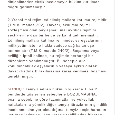
dinlenilmeden eksik incelemeyle hüküm kurulması
doğru görülmemiştir.
2-)Yasal mal rejimi edinilmiş mallara katılma rejimidir
(T.M.K. madde 202). Davacı, akdi mal rejimi
sözleşmesi olan paylaşmalı mal ayrılığı rejimini
seçtiklerine dair bir belge ve kanıt getirmemiştir.
Edinilmiş mallara katılma rejiminde, ev eşyalarının
mülkiyetini isteme hakkı sadece sağ kalan eşe
tanınmıştır (T.M.K. madde 240/2). Boşanma veya
evliliğin iptali halinde, bu rejimde herhangi bir
düzenleme yapılmamıştır. Bu sebeple aile
konutundaki ev eşyalarının yasaya aykırı olarak
davacı kadına bırakılmasına karar verilmesi bozmayı
gerektirmiştir.
SONUÇ :
Temyiz edilen hükmün yukarda 1. ve 2.
bentlerde gösterilen sebeplerle BOZULMASINA,
bozma sebebine göre tazminatlar ve yoksulluk
nafakalarına yönelik diğer temyiz itirazlarının şimdilik
incelenmesine yer olmadığına, temyiz peşin harcının
yatırana iadesine, işbu kararın tebliğinden itibaren