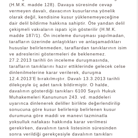
(H.M.K. madde 128). Davaya süresinde cevap
vermeyen davalı, davacının kusurlarına yönelik
olarak değil, kendisine kusur yüklenemeyeceğine
dair delil bildirme hakkına sahiptir. Öte yandan delil
çekişmeli vakıaların ispatı için gösterilir (H.M.K.
madde 187/1). Ön inceleme duruşması yapılmadan,
tarafların üzerinde anlaştıkları ve anlaşamadıkları
hususlar belirlenmeden, taraflardan tanıklarının isim
ve adreslerini göstermeleri de beklenemez.
27.2.2013 tarihli ön inceleme duruşmasında,
tarafların tanıklarını hazır ettiklerinde gelecek celse
dinlenilmelerine karar verilerek, duruşma
12.4.2013'E bırakılmıştır. Davalı 13.3.2013 tarihli
dilekçeyle üç adet tanık bildirmiştir. O halde,
davalının gösterdiği tanıkları 6100 Sayılı Hukuk
Muhakemeleri Kanununun 243. vd. maddeleri
uyarınca dinlenerek deliller birlikte değerlendirilip
sonucuna göre kusur belirlenip belirlenen kusur
durumuna göre maddi ve manevi tazminatla
yoksulluk nafakası hakkında karar verilmesi
gerekirken, davalının tanık listesinin süresinden
sonra verildiği gerekçesiyle davalının tanıkları