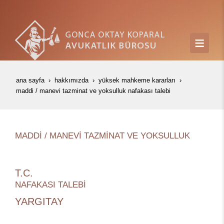
ana sayfa
hakkımızda
yüksek mahkeme kararları
maddi̇ / manevi̇ tazmi̇nat ve yoksulluk nafakasi talebi̇
MADDİ / MANEVİ TAZMİNAT VE YOKSULLUK
T.C.
NAFAKASI TALEBİ
YARGITAY