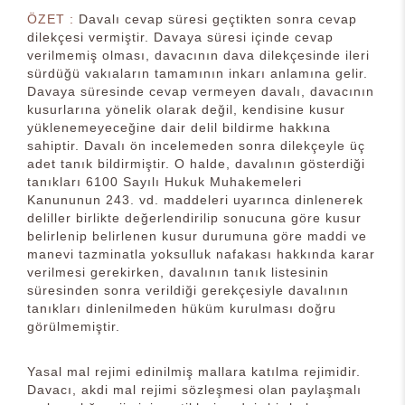
ÖZET :
Davalı cevap süresi geçtikten sonra cevap
dilekçesi vermiştir. Davaya süresi içinde cevap
verilmemiş olması, davacının dava dilekçesinde ileri
sürdüğü vakıaların tamamının inkarı anlamına gelir.
Davaya süresinde cevap vermeyen davalı, davacının
kusurlarına yönelik olarak değil, kendisine kusur
yüklenemeyeceğine dair delil bildirme hakkına
sahiptir. Davalı ön incelemeden sonra dilekçeyle üç
adet tanık bildirmiştir. O halde, davalının gösterdiği
tanıkları 6100 Sayılı Hukuk Muhakemeleri
Kanununun 243. vd. maddeleri uyarınca dinlenerek
deliller birlikte değerlendirilip sonucuna göre kusur
belirlenip belirlenen kusur durumuna göre maddi ve
manevi tazminatla yoksulluk nafakası hakkında karar
verilmesi gerekirken, davalının tanık listesinin
süresinden sonra verildiği gerekçesiyle davalının
tanıkları dinlenilmeden hüküm kurulması doğru
görülmemiştir.
Yasal mal rejimi edinilmiş mallara katılma rejimidir.
Davacı, akdi mal rejimi sözleşmesi olan paylaşmalı