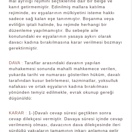
mal ayrılığı rejimini seçtiklerine dair bir belge ve
kanıt getirmemiştir. Edinilmiş mallara katılma
rejiminde, ev eşyalarının mülkiyetini isteme hakkı
sadece sağ kalan eşe tanınmıştır. Boşanma veya
evliliğin iptali halinde, bu rejimde herhangi bir
düzenleme yapılmamıştır. Bu sebeple aile
konutundaki ev eşyalarının yasaya aykırı olarak
davacı kadına bırakılmasına karar verilmesi bozmayı
gerektirmiştir.
DAVA :
Taraflar arasındaki davanın yapılan
muhakemesi sonunda mahalli mahkemece verilen,
yukarda tarihi ve numarası gösterilen hüküm, davalı
tarafından kusur belirlemesi, tazminatlar, yoksulluk
nafakası ve ortak eşyaların kadına bırakılması
yönünden temyiz edilmekle, evrak okunup gereği
düşünüldü:
KARAR :
1-)Davalı cevap süresi geçtikten sonra
cevap dilekçesi vermiştir. Davaya süresi içinde cevap
verilmemiş olması, davacının dava dilekçesinde ileri
sürdüğü vakıaların tamamının inkarı anlamına gelir