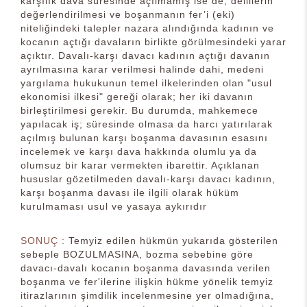
karşılık dava süresinde açılmamış ise de; delillerin
değerlendirilmesi ve boşanmanın fer’i (eki)
niteliğindeki talepler nazara alındığında kadının ve
kocanın açtığı davaların birlikte görülmesindeki yarar
açıktır. Davalı-karşı davacı kadının açtığı davanın
ayrılmasına karar verilmesi halinde dahi, medeni
yargılama hukukunun temel ilkelerinden olan "usul
ekonomisi ilkesi" gereği olarak; her iki davanın
birleştirilmesi gerekir. Bu durumda, mahkemece
yapılacak iş; süresinde olmasa da harcı yatırılarak
açılmış bulunan karşı boşanma davasının esasını
incelemek ve karşı dava hakkında olumlu ya da
olumsuz bir karar vermekten ibarettir. Açıklanan
hususlar gözetilmeden davalı-karşı davacı kadının,
karşı boşanma davası ile ilgili olarak hüküm
kurulmaması usul ve yasaya aykırıdır
SONUÇ :
Temyiz edilen hükmün yukarıda gösterilen
sebeple BOZULMASINA, bozma sebebine göre
davacı-davalı kocanın boşanma davasında verilen
boşanma ve fer'ilerine ilişkin hükme yönelik temyiz
itirazlarının şimdilik incelenmesine yer olmadığına,