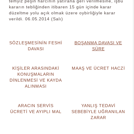
temyiz peşin harcının yatırana geri verilmesine, işbu
kararın tebliğinden itibaren 15 gün içinde karar
düzeltme yolu açık olmak üzere oybirliğiyle karar
verildi. 06.05.2014 (Salı)
SÖZLEŞMESİNİN FESHİ
BOŞANMA DAVASI VE
DAVASI
SÜRE
KİŞİLER ARASINDAKİ
MAAŞ VE ÜCRET HACZİ
KONUŞMALARIN
DİNLENMESİ VE KAYDA
ALINMASI
ARACIN SERVİS
YANLIŞ TEDAVİ
ÜCRETİ VE AYIPLI MAL
SEBEBİYLE UĞRANILAN
ZARAR