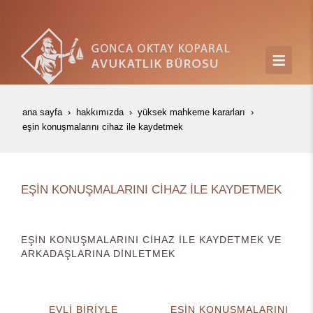
ana sayfa
hakkımızda
yüksek mahkeme kararları
eşi̇n konuşmalarini ci̇haz i̇le kaydetmek
EŞİN KONUŞMALARINI CİHAZ İLE KAYDETMEK
EŞİN KONUŞMALARINI CİHAZ İLE KAYDETMEK VE
ARKADAŞLARINA DİNLETMEK
EVLİ BİRİYLE
EŞİN KONUŞMALARINI