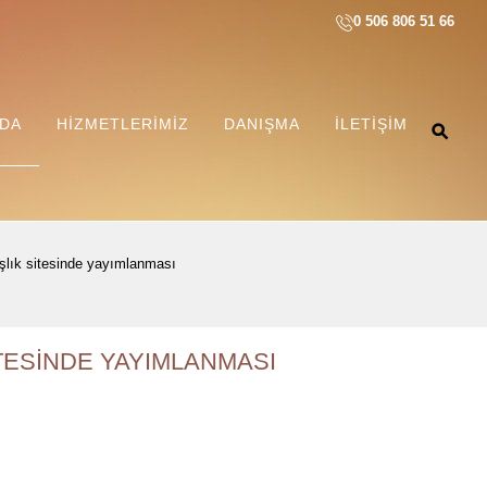
0 506 806 51 66
ZDA
HIZMETLERIMIZ
DANIŞMA
İLETIŞIM
adaşlik si̇tesi̇nde yayimlanmasi
İTESİNDE YAYIMLANMASI