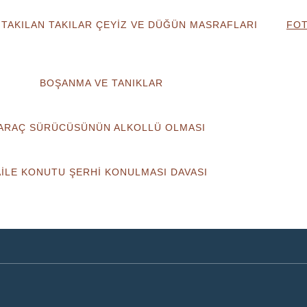
TAKILAN TAKILAR ÇEYİZ VE DÜĞÜN MASRAFLARI
FOT
BOŞANMA VE TANIKLAR
ARAÇ SÜRÜCÜSÜNÜN ALKOLLÜ OLMASI
AİLE KONUTU ŞERHİ KONULMASI DAVASI