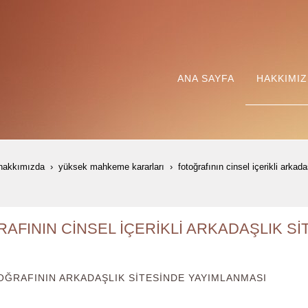
ANA SAYFA
HAKKIMI
hakkımızda
yüksek mahkeme kararları
fotoğrafinin ci̇nsel i̇çeri̇kli̇ ark
AFININ CİNSEL İÇERİKLİ ARKADAŞLIK S
OĞRAFININ ARKADAŞLIK SİTESİNDE YAYIMLANMASI