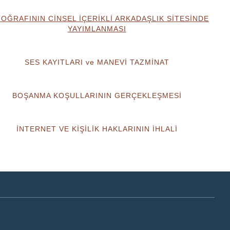
OĞRAFININ CİNSEL İÇERİKLİ ARKADAŞLIK SİTESİNDE
YAYIMLANMASI
SES KAYITLARI ve MANEVİ TAZMİNAT
BOŞANMA KOŞULLARININ GERÇEKLEŞMESİ
İNTERNET VE KİŞİLİK HAKLARININ İHLALİ