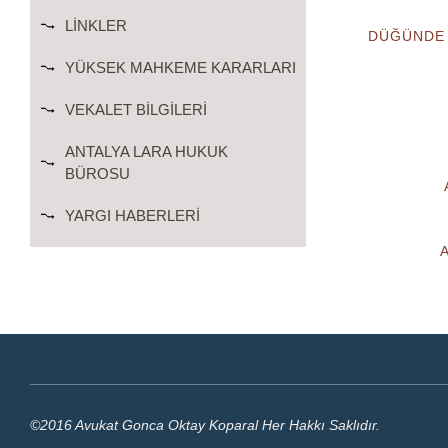
LINKLER
DÜĞÜNDE 
YÜKSEK MAHKEME KARARLARI
VEKALET BILGILERI
ANTALYA LARA HUKUK
BÜROSU
YARGI HABERLERI
©2016 Avukat Gonca Oktay Koparal Her Hakkı Saklıdır.