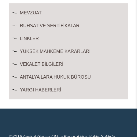
MEVZUAT
RUHSAT VE SERTIFIKALAR
LINKLER
YÜKSEK MAHKEME KARARLARI
VEKALET BILGILERI
ANTALYA LARA HUKUK BÜROSU
YARGI HABERLERI
©2016 Avukat Gonca Oktay Koparal Her Hakkı Saklıdır.