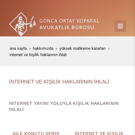
ana sayfa
hakkımızda
yüksek mahkeme kararları
i̇nternet ve ki̇şi̇li̇k haklarinin i̇hlali̇
İNTERNET VE KİŞİLİK HAKLARININ İHLALİ
İNTERNET YAYINI YOLUYLA KİŞİLİK HAKLARININ
İHLALİ
AİLE KONUTU ŞERHİ
İNTERNET VE KİŞİLİK