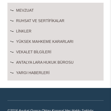
MEVZUAT
RUHSAT VE SERTIFIKALAR
LINKLER
YÜKSEK MAHKEME KARARLARI
VEKALET BILGILERI
ANTALYA LARA HUKUK BÜROSU
YARGI HABERLERI
©2016 Avukat Gonca Oktay Koparal Her Hakkı Saklıdır.