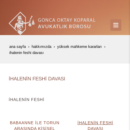
ana sayfa
hakkımızda
yüksek mahkeme kararları
i̇haleni̇n feshi̇ davasi
İHALENİN FESHİ DAVASI
İHALENİN FESHİ
BABAANNE İLE TORUN
İHALENİN FESHİ
ARASINDA KİŞİSEL
DAVASI