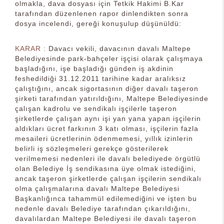
olmakla, dava dosyası için Tetkik Hakimi B.Kar
tarafından düzenlenen rapor dinlendikten sonra
dosya incelendi, gereği konuşulup düşünüldü:
KARAR :
Davacı vekili, davacının davalı Maltepe
Belediyesinde park-bahçeler işçisi olarak çalışmaya
başladığını, işe başladığı günden iş akdinin
feshedildiği 31.12.2011 tarihine kadar aralıksız
çalıştığını, ancak sigortasının diğer davalı taşeron
şirketi tarafından yatırıldığını, Maltepe Belediyesinde
çalışan kadrolu ve sendikalı işçilerle taşeron
şirketlerde çalışan aynı işi yan yana yapan işçilerin
aldıkları ücret farkının 3 katı olması, işçilerin fazla
mesaileri ücretlerinin ödenmemesi, yıllık izinlerin
belirli iş sözleşmeleri gerekçe gösterilerek
verilmemesi nedenleri ile davalı belediyede örgütlü
olan Belediye İş sendikasına üye olmak istediğini,
ancak taşeron şirketlerde çalışan işçilerin sendikalı
olma çalışmalarına davalı Maltepe Belediyesi
Başkanlığınca tahammül edilemediğini ve işten bu
nedenle davalı Belediye tarafından çıkarıldığını,
davalılardan Maltepe Belediyesi ile davalı taşeron