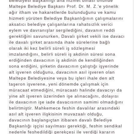
Belediyesi Başkanlığı ana hizmet binası önünde
Maltepe Belediye Başkanı Prof. Dr. M. Z.'e yönelik
ağır itham ve hakaretlerde bulunduğunu ve kamu
hizmeti yürüten Belediye Başkanlığının çalışmalarını
aksatıcı belediye çalışanlarına rahatsızlık verici
eylem ve davranışlar sergilediğini, davanın reddi
gerektiğini savunurken, Davalı şirket vekili ise davacı
ile davalı şirket arasında ihale sürelerine bağlı
olarak iki kez belirli süreli iş sözleşmesi
imzalandığını, belirli süreli iş akdinin süresi sona
erdiğinden davacının iş akdinin de kendiliğinden
sona erdiğini, şirketin davacının çalıştığı işyerinde
alt işveren olduğunu, davacının asıl işveren olan
Maltepe Belediyesine veya bu işleri ihale den alt
taşeron işverene, yeni dönemde çalışmak için
müracaat etmediğini, müracaatı halinde davacıyı da
yine alt işveren üzerinden işe alınacağını, dolayısı
ile davacının işe iade davacısının samimi olmadığını
belirtmiştir. Mahkemece feshin davalılar arasındaki
asıl alt işveren ilişkisinin muvazaalı olduğu,
davacının başlangıçtan itibaren davalı Belediye
Başkanlığı işçisi sayılması gerektiği, feshin sendikal
nedenle feshedildiği gerekçesi ile verdiği kararın