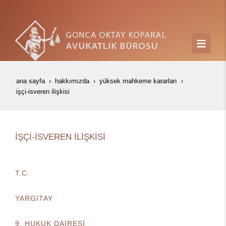
ana sayfa
hakkımızda
yüksek mahkeme kararları
i̇şçi̇-i̇sveren i̇li̇şki̇si̇
İŞÇİ-İSVEREN İLİŞKİSİ
T.C.
YARGITAY
9. HUKUK DAİRESİ