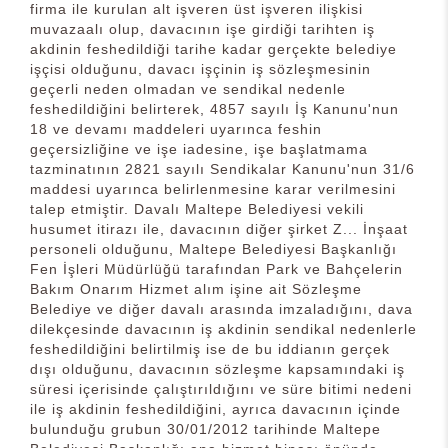
firma ile kurulan alt işveren üst işveren ilişkisi
muvazaalı olup, davacının işe girdiği tarihten iş
akdinin feshedildiği tarihe kadar gerçekte belediye
işçisi olduğunu, davacı işçinin iş sözleşmesinin
geçerli neden olmadan ve sendikal nedenle
feshedildiğini belirterek, 4857 sayılı İş Kanunu'nun
18 ve devamı maddeleri uyarınca feshin
geçersizliğine ve işe iadesine, işe başlatmama
tazminatının 2821 sayılı Sendikalar Kanunu'nun 31/6
maddesi uyarınca belirlenmesine karar verilmesini
talep etmiştir. Davalı Maltepe Belediyesi vekili
husumet itirazı ile, davacının diğer şirket Z... İnşaat
personeli olduğunu, Maltepe Belediyesi Başkanlığı
Fen İşleri Müdürlüğü tarafından Park ve Bahçelerin
Bakım Onarım Hizmet alım işine ait Sözleşme
Belediye ve diğer davalı arasında imzaladığını, dava
dilekçesinde davacının iş akdinin sendikal nedenlerle
feshedildiğini belirtilmiş ise de bu iddianın gerçek
dışı olduğunu, davacının sözleşme kapsamındaki iş
süresi içerisinde çalıştırıldığını ve süre bitimi nedeni
ile iş akdinin feshedildiğini, ayrıca davacının içinde
bulunduğu grubun 30/01/2012 tarihinde Maltepe