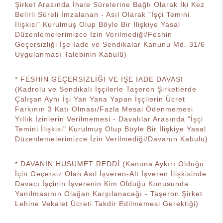
Şirket Arasında İhale Sürelerine Bağlı Olarak İki Kez
Belirli Süreli İmzalanan - Asıl Olarak "İşçi Temini
İlişkisi" Kurulmuş Olup Böyle Bir İlişkiye Yasal
Düzenlemelerimizce İzin Verilmediği/Feshin
Geçersizliği İşe İade ve Sendikalar Kanunu Md. 31/6
Uygulanması Talebinin Kabulü)
* FESHİN GEÇERSİZLİĞİ VE İŞE İADE DAVASI
(Kadrolu ve Sendikalı İşçilerle Taşeron Şirketlerde
Çalışan Aynı İşi Yan Yana Yapan İşçilerin Ücret
Farkının 3 Katı Olması/Fazla Mesai Ödenmemesi
Yıllık İzinlerin Verilmemesi - Davalılar Arasında "İşçi
Temini İlişkisi" Kurulmuş Olup Böyle Bir İlişkiye Yasal
Düzenlemelerimizce İzin Verilmediği/Davanın Kabulü)
* DAVANIN HUSUMET REDDİ (Kanuna Aykırı Olduğu
İçin Geçersiz Olan Asıl İşveren-Alt İşveren İlişkisinde
Davacı İşçinin İşverenin Kim Olduğu Konusunda
Yanılmasının Olağan Karşılanacağı - Taşeron Şirket
Lehine Vekalet Ücreti Takdir Edilmemesi Gerektiği)