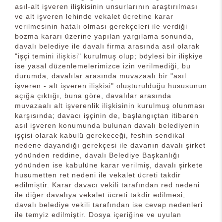
asıl-alt işveren ilişkisinin unsurlarının araştırılması
ve alt işveren lehinde vekalet ücretine karar
verilmesinin hatalı olması gerekçeleri ile verdiği
bozma kararı üzerine yapılan yargılama sonunda,
davalı belediye ile davalı firma arasında asıl olarak
"işçi temini ilişkisi" kurulmuş olup; böylesi bir ilişkiye
ise yasal düzenlemelerimizce izin verilmediği, bu
durumda, davalılar arasında muvazaalı bir "asıl
işveren - alt işveren ilişkisi" oluşturulduğu hususunun
açığa çıktığı, buna göre, davalılar arasında
muvazaalı alt işverenlik ilişkisinin kurulmuş olunması
karşısında; davacı işçinin de, başlangıçtan itibaren
asıl işveren konumunda bulunan davalı belediyenin
işçisi olarak kabulü gerekeceği, feshin sendikal
nedene dayandığı gerekçesi ile davanın davalı şirket
yönünden reddine, davalı Belediye Başkanlığı
yönünden ise kabulüne karar verilmiş, davalı şirkete
husumetten ret nedeni ile vekalet ücreti takdir
edilmiştir. Karar davacı vekili tarafından red nedeni
ile diğer davalıya vekalet ücreti takdir edilmesi,
davalı belediye vekili tarafından ise cevap nedenleri
ile temyiz edilmiştir. Dosya içeriğine ve uyulan