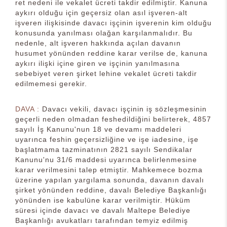
ret nedeni ile vekalet ücreti takdir edilmiştir. Kanuna
aykırı olduğu için geçersiz olan asıl işveren-alt
işveren ilişkisinde davacı işçinin işverenin kim olduğu
konusunda yanılması olağan karşılanmalıdır. Bu
nedenle, alt işveren hakkında açılan davanın
husumet yönünden reddine karar verilse de, kanuna
aykırı ilişki içine giren ve işçinin yanılmasına
sebebiyet veren şirket lehine vekalet ücreti takdir
edilmemesi gerekir.
DAVA :
Davacı vekili, davacı işçinin iş sözleşmesinin
geçerli neden olmadan feshedildiğini belirterek, 4857
sayılı İş Kanunu'nun 18 ve devamı maddeleri
uyarınca feshin geçersizliğine ve işe iadesine, işe
başlatmama tazminatının 2821 sayılı Sendikalar
Kanunu'nu 31/6 maddesi uyarınca belirlenmesine
karar verilmesini talep etmiştir. Mahkemece bozma
üzerine yapılan yargılama sonunda, davanın davalı
şirket yönünden reddine, davalı Belediye Başkanlığı
yönünden ise kabulüne karar verilmiştir. Hüküm
süresi içinde davacı ve davalı Maltepe Belediye
Başkanlığı avukatları tarafından temyiz edilmiş