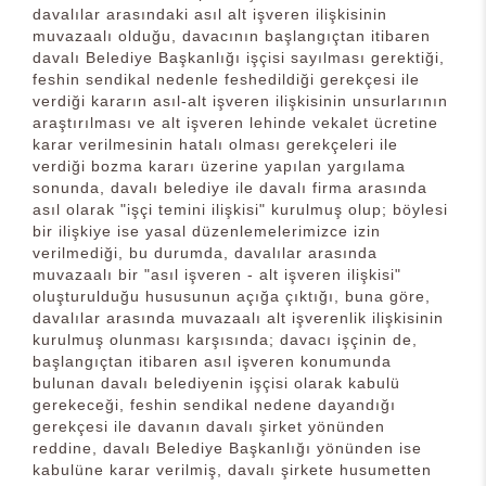
davalılar arasındaki asıl alt işveren ilişkisinin
muvazaalı olduğu, davacının başlangıçtan itibaren
davalı Belediye Başkanlığı işçisi sayılması gerektiği,
feshin sendikal nedenle feshedildiği gerekçesi ile
verdiği kararın asıl-alt işveren ilişkisinin unsurlarının
araştırılması ve alt işveren lehinde vekalet ücretine
karar verilmesinin hatalı olması gerekçeleri ile
verdiği bozma kararı üzerine yapılan yargılama
sonunda, davalı belediye ile davalı firma arasında
asıl olarak "işçi temini ilişkisi" kurulmuş olup; böylesi
bir ilişkiye ise yasal düzenlemelerimizce izin
verilmediği, bu durumda, davalılar arasında
muvazaalı bir "asıl işveren - alt işveren ilişkisi"
oluşturulduğu hususunun açığa çıktığı, buna göre,
davalılar arasında muvazaalı alt işverenlik ilişkisinin
kurulmuş olunması karşısında; davacı işçinin de,
başlangıçtan itibaren asıl işveren konumunda
bulunan davalı belediyenin işçisi olarak kabulü
gerekeceği, feshin sendikal nedene dayandığı
gerekçesi ile davanın davalı şirket yönünden
reddine, davalı Belediye Başkanlığı yönünden ise
kabulüne karar verilmiş, davalı şirkete husumetten