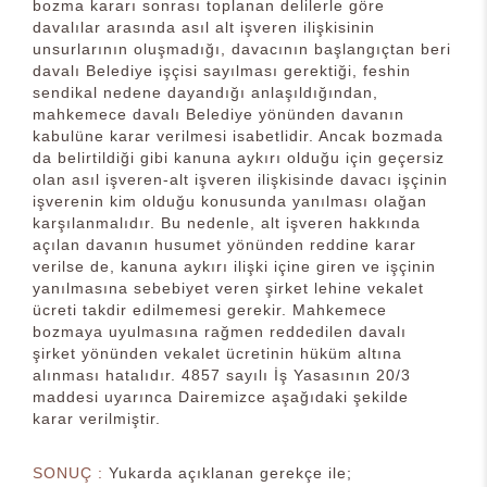
bozma kararı sonrası toplanan delilerle göre
davalılar arasında asıl alt işveren ilişkisinin
unsurlarının oluşmadığı, davacının başlangıçtan beri
davalı Belediye işçisi sayılması gerektiği, feshin
sendikal nedene dayandığı anlaşıldığından,
mahkemece davalı Belediye yönünden davanın
kabulüne karar verilmesi isabetlidir. Ancak bozmada
da belirtildiği gibi kanuna aykırı olduğu için geçersiz
olan asıl işveren-alt işveren ilişkisinde davacı işçinin
işverenin kim olduğu konusunda yanılması olağan
karşılanmalıdır. Bu nedenle, alt işveren hakkında
açılan davanın husumet yönünden reddine karar
verilse de, kanuna aykırı ilişki içine giren ve işçinin
yanılmasına sebebiyet veren şirket lehine vekalet
ücreti takdir edilmemesi gerekir. Mahkemece
bozmaya uyulmasına rağmen reddedilen davalı
şirket yönünden vekalet ücretinin hüküm altına
alınması hatalıdır. 4857 sayılı İş Yasasının 20/3
maddesi uyarınca Dairemizce aşağıdaki şekilde
karar verilmiştir.
SONUÇ :
Yukarda açıklanan gerekçe ile;