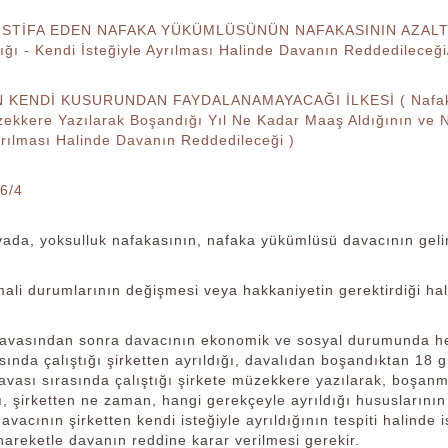
 İSTİFA EDEN NAFAKA YÜKÜMLÜSÜNÜN NAFAKASININ AZALTILM
ldığı - Kendi İsteğiyle Ayrılması Halinde Davanın Reddedilec
 KENDİ KUSURUNDAN FAYDALANAMAYACAĞI İLKESİ ( Nafakanın 
zekkere Yazılarak Boşandığı Yıl Ne Kadar Maaş Aldığının ve 
yrılması Halinde Davanın Reddedileceği )
6/4
ada, yoksulluk nafakasının, nafaka yükümlüsü davacının geliri
mali durumlarının değişmesi veya hakkaniyetin gerektirdiği hall
vasından sonra davacının ekonomik ve sosyal durumunda herh
sında çalıştığı şirketten ayrıldığı, davalıdan boşandıktan 18
vası sırasında çalıştığı şirkete müzekkere yazılarak, boşanm
, şirketten ne zaman, hangi gerekçeyle ayrıldığı hususlarının
davacının şirketten kendi isteğiyle ayrıldığının tespiti halin
hareketle davanın reddine karar verilmesi gerekir.