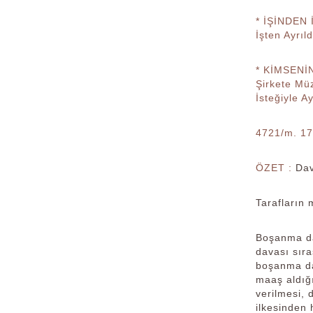
* İŞİNDEN
İşten Ayrı
* KİMSENİN
Şirkete Mü
İsteğiyle A
4721/m. 17
ÖZET :
Dav
Tarafların 
Boşanma da
davası sıra
boşanma da
maaş aldığı
verilmesi, 
ilkesinden 