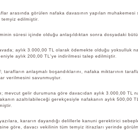
aflar arasında görülen nafaka davasının yapılan muhakemesi
 temyiz edilmiştir.
minin süresi içinde olduğu anlaşıldıktan sonra dosyadaki büt
avada; aylık 3.000,00 TL olarak ödemekte olduğu yoksulluk na
niyle aylık 200,00 TL'ye indirilmesi talep edilmiştir.
f; tarafların anlaşmalı boşandıklarını, nafaka miktarının tarafla
ar verilmesini savunmuştur.
 mevcut gelir durumuna göre davacıdan aylık 3.000,00 TL na
akanın azaltılabileceği gerekçesiyle nafakanın aylık 500,00 TL'
iştir.
azılara, kararın dayandığı delillerle kanuni gerektirici sebepler
ne göre, davacı vekilinin tüm temyiz itirazları yerinde görül