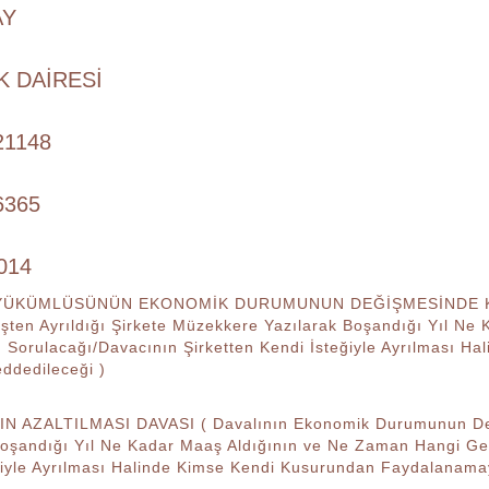
AY
K DAİRESİ
21148
6365
2014
YÜKÜMLÜSÜNÜN EKONOMİK DURUMUNUN DEĞİŞMESİNDE KENDİ
İşten Ayrıldığı Şirkete Müzekkere Yazılarak Boşandığı Yıl N
ın Sorulacağı/Davacının Şirketten Kendi İsteğiyle Ayrılması
ddedileceği )
N AZALTILMASI DAVASI ( Davalının Ekonomik Durumunun Değiş
Boşandığı Yıl Ne Kadar Maaş Aldığının ve Ne Zaman Hangi Ger
ğiyle Ayrılması Halinde Kimse Kendi Kusurundan Faydalanama