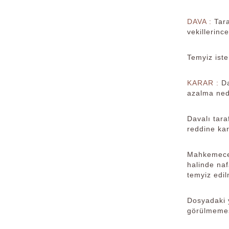
DAVA :
Tar
vekillerince
Temyiz iste
KARAR :
D
azalma nede
Davalı tara
reddine kar
Mahkemece;
halinde naf
temyiz edilm
Dosyadaki y
görülmemesi