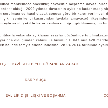
olunca mahkemece öncelikle; davacının boşanma davası sırası
erdest olduğu 2009 yılında davacının aylık ne kadar maaş ald
n sorulması ve hasıl olacak sonuca göre bir karar verilmesi, da
e hiç kimsenin kendi kusurundan faydalanamayacağı ilkesinden
emeyle yazılı şekilde karar verilmesi doğru görülmemiş, bu hu
u itibarla yukarıda açıklanan esaslar gözönünde tutulmaksızın y
 yerinde olduğundan kabulü ile hükmün HUMK.nun 428.madde
tek halinde temyiz edene iadesine, 28.04.2014 tarihinde oybirli
LIŞ TEDAVİ SEBEBİYLE UĞRANILAN ZARAR
DARP SUÇU
EVLİLİK DIŞI İLİŞKİ VE BOŞANMA
ÇO