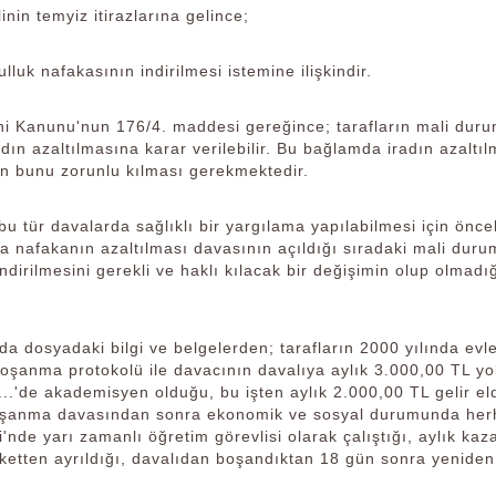
inin temyiz itirazlarına gelince;
lluk nafakasının indirilmesi istemine ilişkindir.
i Kanunu'nun 176/4. maddesi gereğince; tarafların mali durum
adın azaltılmasına karar verilebilir. Bu bağlamda iradın azaltı
in bunu zorunlu kılması gerekmektedir.
u tür davalarda sağlıklı bir yargılama yapılabilmesi için önce
a nafakanın azaltılması davasının açıldığı sıradaki mali duru
ndirilmesini gerekli ve haklı kılacak bir değişimin olup olma
a dosyadaki bilgi ve belgelerden; tarafların 2000 yılında evl
oşanma protokolü ile davacının davalıya aylık 3.000,00 TL yo
 ...'de akademisyen olduğu, bu işten aylık 2.000,00 TL gelir el
oşanma davasından sonra ekonomik ve sosyal durumunda herhang
i'nde yarı zamanlı öğretim görevlisi olarak çalıştığı, aylık 
irketten ayrıldığı, davalıdan boşandıktan 18 gün sonra yeniden