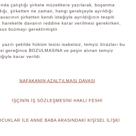
nda çalıştığı şirkete müzekkere yazılarak, boşanma
ığı, şirketten ne zaman, hangi gerekçeyle ayrıldığı
vacının şirketten kendi isteğiyle ayrıldığının tespiti
 hareketle davanın reddine karar verilmesi gerekirken,
sus bozmayı gerektirmiştir.
azılı şekilde hüküm tesisi isabetsiz, temyiz itirazları bu
si gereğince BOZULMASINA ve peşin alınan temyiz
ğiyle karar verildi.
NAFAKANIN AZALTILMASI DAVASI
İŞÇİNİN İŞ SÖZLEŞMESİNİ HAKLI FESHİ
CUKLAR İLE ANNE BABA ARASINDAKİ KİŞİSEL İLİŞKİ