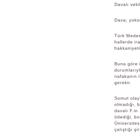
Davalı vekil
Dava; yoksu
Türk Meden
hallerde ir
hakkaniyet
Buna göre b
durumlarıyl
nafakanın i
gerekir.
Somut olayd
olmadığı, b
davalı F.in
ödediği, b
Üniversites
çalıştığı ş