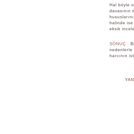
Hal böyle 
davasının d
hususlarını
halinde is
eksik incel
SONUÇ :
B
nedenlerle
harcının is
YAN