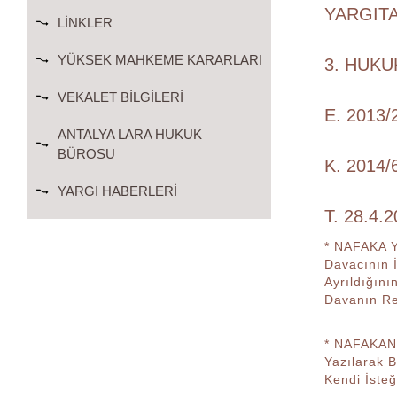
YARGIT
LINKLER
YÜKSEK MAHKEME KARARLARI
3. HUKU
VEKALET BILGILERI
E. 2013/
ANTALYA LARA HUKUK
BÜROSU
K. 2014/
YARGI HABERLERI
T. 28.4.
* NAFAKA 
Davacının 
Ayrıldığın
Davanın Re
* NAFAKANI
Yazılarak 
Kendi İste