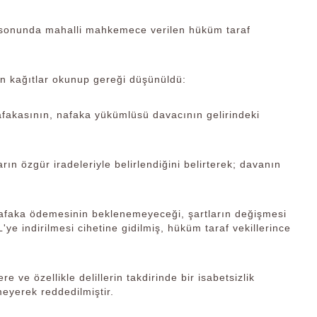
 sonunda mahalli mahkemece verilen hüküm taraf
ün kağıtlar okunup gereği düşünüldü:
fakasının, nafaka yükümlüsü davacının gelirindeki
rın özgür iradeleriyle belirlendiğini belirterek; davanın
faka ödemesinin beklenemeyeceği, şartların değişmesi
ye indirilmesi cihetine gidilmiş, hüküm taraf vekillerince
e ve özellikle delillerin takdirinde bir isabetsizlik
meyerek reddedilmiştir.