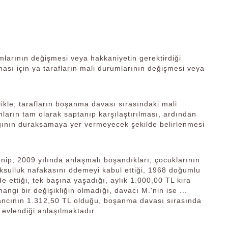
larının değişmesi veya hakkaniyetin gerektirdiği
lması için ya tarafların mali durumlarının değişmesi veya
likle; tarafların boşanma davası sırasındaki mali
mların tam olarak saptanıp karşılaştırılması, ardından
dığının duraksamaya yer vermeyecek şekilde belirlenmesi
enip; 2009 yılında anlaşmalı boşandıkları; çocuklarının
ksulluk nafakasını ödemeyi kabul ettiği, 1968 doğumlu
de ettiği, tek başına yaşadığı, aylık 1.000,00 TL kira
i bir değişikliğin olmadığı, davacı M.'nin ise ...
kazancının 1.312,50 TL olduğu, boşanma davası sırasında
 evlendiği anlaşılmaktadır.