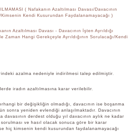
AMASI ( Nafakanın Azaltılması Davası/Davacının
eği/Kimsenin Kendi Kusurundan Faydalanamayacağı )
Azaltılması Davası - Davacının İşten Ayrıldığı
Ne Zaman Hangi Gerekçeyle Ayrıldığının Sorulacağı/Kendi
ndeki azalma nedeniyle indirilmesi talep edilmiştir.
erde iradın azaltılmasına karar verilebilir.
angi bir değişikliğin olmadığı, davacının ise boşanma
 gün sonra yeniden evlendiği anlaşılmaktadır. Davacının
a davasının derdest olduğu yıl davacının aylık ne kadar
 sorulması ve hasıl olacak sonuca göre bir karar
de ise hiç kimsenin kendi kusurundan faydalanamayacağı