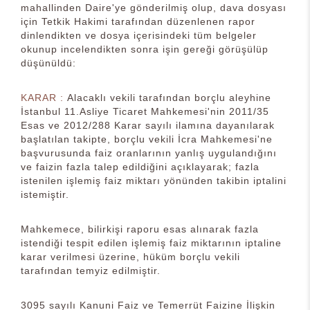
mahallinden Daire'ye gönderilmiş olup, dava dosyası
için Tetkik Hakimi tarafından düzenlenen rapor
dinlendikten ve dosya içerisindeki tüm belgeler
okunup incelendikten sonra işin gereği görüşülüp
düşünüldü:
KARAR :
Alacaklı vekili tarafından borçlu aleyhine
İstanbul 11.Asliye Ticaret Mahkemesi'nin 2011/35
Esas ve 2012/288 Karar sayılı ilamına dayanılarak
başlatılan takipte, borçlu vekili İcra Mahkemesi'ne
başvurusunda faiz oranlarının yanlış uygulandığını
ve faizin fazla talep edildiğini açıklayarak; fazla
istenilen işlemiş faiz miktarı yönünden takibin iptalini
istemiştir.
Mahkemece, bilirkişi raporu esas alınarak fazla
istendiği tespit edilen işlemiş faiz miktarının iptaline
karar verilmesi üzerine, hüküm borçlu vekili
tarafından temyiz edilmiştir.
3095 sayılı Kanuni Faiz ve Temerrüt Faizine İlişkin