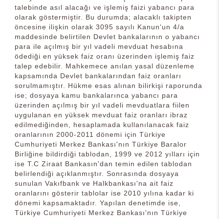
talebinde asıl alacağı ve işlemiş faizi yabancı para
olarak göstermiştir. Bu durumda; alacaklı takipten
öncesine ilişkin olarak 3095 sayılı Kanun'un 4/a
maddesinde belirtilen Devlet bankalarının o yabancı
para ile açılmış bir yıl vadeli mevduat hesabına
ödediği en yüksek faiz oranı üzerinden işlemiş faiz
talep edebilir. Mahkemece anılan yasal düzenleme
kapsamında Devlet bankalarından faiz oranları
sorulmamıştır. Hükme esas alınan bilirkişi raporunda
ise; dosyaya kamu bankalarınca yabancı para
üzerinden açılmış bir yıl vadeli mevduatlara fiilen
uygulanan en yüksek mevduat faiz oranları ibraz
edilmediğinden, hesaplamada kullanılanacak faiz
oranlarının 2000-2011 dönemi için Türkiye
Cumhuriyeti Merkez Bankası'nın Türkiye Baralor
Birliğine bildirdiği tablodan, 1999 ve 2012 yılları için
ise T.C Ziraat Bankasın'dan temin edilen tablodan
belirlendiği açıklanmıştır. Sonrasında dosyaya
sunulan Vakıfbank ve Halkbankası'na ait faiz
oranlarını gösterir tablolar ise 2010 yılına kadar ki
dönemi kapsamaktadır. Yapılan denetimde ise,
Türkiye Cumhuriyeti Merkez Bankası'nın Türkiye