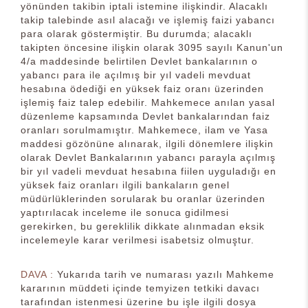
yönünden takibin iptali istemine ilişkindir. Alacaklı
takip talebinde asıl alacağı ve işlemiş faizi yabancı
para olarak göstermiştir. Bu durumda; alacaklı
takipten öncesine ilişkin olarak 3095 sayılı Kanun'un
4/a maddesinde belirtilen Devlet bankalarının o
yabancı para ile açılmış bir yıl vadeli mevduat
hesabına ödediği en yüksek faiz oranı üzerinden
işlemiş faiz talep edebilir. Mahkemece anılan yasal
düzenleme kapsamında Devlet bankalarından faiz
oranları sorulmamıştır. Mahkemece, ilam ve Yasa
maddesi gözönüne alınarak, ilgili dönemlere ilişkin
olarak Devlet Bankalarının yabancı parayla açılmış
bir yıl vadeli mevduat hesabına fiilen uyguladığı en
yüksek faiz oranları ilgili bankaların genel
müdürlüklerinden sorularak bu oranlar üzerinden
yaptırılacak inceleme ile sonuca gidilmesi
gerekirken, bu gereklilik dikkate alınmadan eksik
incelemeyle karar verilmesi isabetsiz olmuştur.
DAVA :
Yukarıda tarih ve numarası yazılı Mahkeme
kararının müddeti içinde temyizen tetkiki davacı
tarafından istenmesi üzerine bu işle ilgili dosya