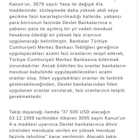
Kanun'un, 3678 sayılı Yasa ile değişik 4/a
maddesinde; sözleşmede daha yüksek akdi veya
gecikme faizi kararlaştırılmadığı hallerde, yabancı
para borcunun faizinde Devlet Bankalarınca o
yabancı para ile açılmış bir yıl vadeli mevduat
hesabına ödediği en yüksek faiz oranının
uygulanacağı belirtilmiştir. Bankalar Türkiye
Cumhuriyeti Merkez Bankası Tebliğleri gereğince
uygulayacakları azami faiz oranlarını tespit ederek,
Türkiye Cumhuriyeti Merkez Bankasına bildirmek
zorundadırlar. Ancak bildirilen bu oranlar bankaların
mevduat kabulünde uygulayabilecekleri azami
oranlar olup, fiilen uyguladıkları oranlar ile farklılık
gösterebileceğinden, Devlet bankalarından fiilen
uygulanan oranlar sorularak, faiz oranlarının tespiti
gerekmektedir.
Takip dayanağı ilamda "37.500 USD alacağın
03.12.1999 tarihinden itibaren 3095 sayılı Kanun'un
4-a maddesi uyarınca Devlet bankalarınca döviz
cinsinden mevduata verilen en yüksek mevduat
faiziyle tahsiline'' karar verilmiştir. Alacaklı takip