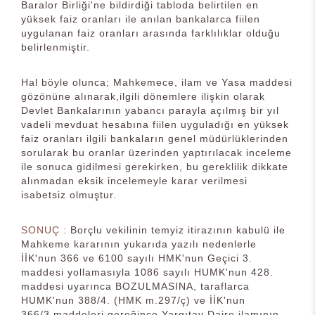
Baralor Birliği'ne bildirdiği tabloda belirtilen en
yüksek faiz oranları ile anılan bankalarca fiilen
uygulanan faiz oranları arasında farklılıklar olduğu
belirlenmiştir.
Hal böyle olunca; Mahkemece, ilam ve Yasa maddesi
gözönüne alınarak,ilgili dönemlere ilişkin olarak
Devlet Bankalarının yabancı parayla açılmış bir yıl
vadeli mevduat hesabına fiilen uyguladığı en yüksek
faiz oranları ilgili bankaların genel müdürlüklerinden
sorularak bu oranlar üzerinden yaptırılacak inceleme
ile sonuca gidilmesi gerekirken, bu gereklilik dikkate
alınmadan eksik incelemeyle karar verilmesi
isabetsiz olmuştur.
SONUÇ :
Borçlu vekilinin temyiz itirazının kabulü ile
Mahkeme kararının yukarıda yazılı nedenlerle
İİK'nun 366 ve 6100 sayılı HMK'nun Geçici 3.
maddesi yollamasıyla 1086 sayılı HUMK'nun 428.
maddesi uyarınca BOZULMASINA, taraflarca
HUMK'nun 388/4. (HMK m.297/ç) ve İİK'nun
366/3.maddeleri gereğince Yargıtay Daire ilamının