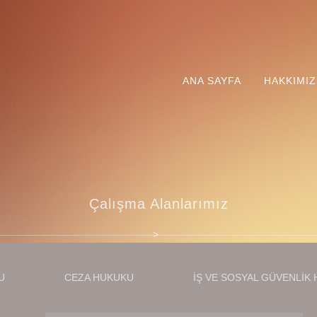
ANA SAYFA
HAKKIMI
Çalışma Alanlarımız
U
CEZA HUKUKU
İŞ VE SOSYAL GÜVENLIK