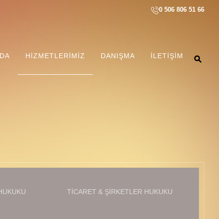
0 506 806 51 66
ZDA
HIZMETLERIMIZ
DANIŞMA
İLETIŞIM
 HUKUKU
TICARET & ŞIRKETLER HUKUKU