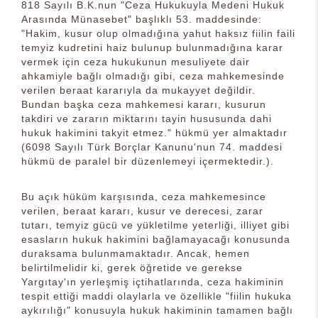
818 Sayılı B.K.nun "Ceza Hukukuyla Medeni Hukuk
Arasında Münasebet" başlıklı 53. maddesinde:
"Hakim, kusur olup olmadığına yahut haksız fiilin faili
temyiz kudretini haiz bulunup bulunmadığına karar
vermek için ceza hukukunun mesuliyete dair
ahkamiyle bağlı olmadığı gibi, ceza mahkemesinde
verilen beraat kararıyla da mukayyet değildir.
Bundan başka ceza mahkemesi kararı, kusurun
takdiri ve zararın miktarını tayin hususunda dahi
hukuk hakimini takyit etmez." hükmü yer almaktadır
(6098 Sayılı Türk Borçlar Kanunu'nun 74. maddesi
hükmü de paralel bir düzenlemeyi içermektedir.).
Bu açık hüküm karşısında, ceza mahkemesince
verilen, beraat kararı, kusur ve derecesi, zarar
tutarı, temyiz gücü ve yükletilme yeterliği, illiyet gibi
esasların hukuk hakimini bağlamayacağı konusunda
duraksama bulunmamaktadır. Ancak, hemen
belirtilmelidir ki, gerek öğretide ve gerekse
Yargıtay'ın yerleşmiş içtihatlarında, ceza hakiminin
tespit ettiği maddi olaylarla ve özellikle "fiilin hukuka
aykırılığı" konusuyla hukuk hakiminin tamamen bağlı