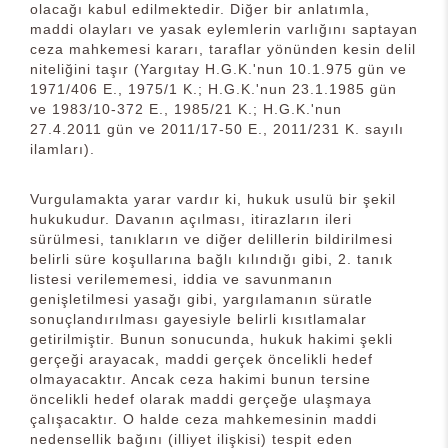
olacağı kabul edilmektedir. Diğer bir anlatımla,
maddi olayları ve yasak eylemlerin varlığını saptayan
ceza mahkemesi kararı, taraflar yönünden kesin delil
niteliğini taşır (Yargıtay H.G.K.'nun 10.1.975 gün ve
1971/406 E., 1975/1 K.; H.G.K.'nun 23.1.1985 gün
ve 1983/10-372 E., 1985/21 K.; H.G.K.'nun
27.4.2011 gün ve 2011/17-50 E., 2011/231 K. sayılı
ilamları).
Vurgulamakta yarar vardır ki, hukuk usulü bir şekil
hukukudur. Davanın açılması, itirazların ileri
sürülmesi, tanıkların ve diğer delillerin bildirilmesi
belirli süre koşullarına bağlı kılındığı gibi, 2. tanık
listesi verilememesi, iddia ve savunmanın
genişletilmesi yasağı gibi, yargılamanın süratle
sonuçlandırılması gayesiyle belirli kısıtlamalar
getirilmiştir. Bunun sonucunda, hukuk hakimi şekli
gerçeği arayacak, maddi gerçek öncelikli hedef
olmayacaktır. Ancak ceza hakimi bunun tersine
öncelikli hedef olarak maddi gerçeğe ulaşmaya
çalışacaktır. O halde ceza mahkemesinin maddi
nedensellik bağını (illiyet ilişkisi) tespit eden