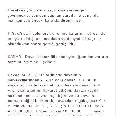
Gerekçesiyle bozularak, dosya yerine geri
çevrilmekle, yeniden yapılan yargılama sonunda,
mahkemece önceki kararda direnilmiştir.
H.G.K.'nca incelenerek direnme kararının süresinde
temyiz edildiği anlaşıldıktan ve dosyadaki kağıtlar
okunduktan sonra gereği görüşüldü:
KARAR :
Dava; haksız fiil sebebiyle uğranılan zararın
tazmini istemine ilişkindir.
Davacılar, 3.6.2007 tarihinde davalının
müvekkillerinden A. A.'ın oğlu davacı Y. K. A.'ın
küçük oğluna tecavüz ettiği iddiasıyla davacı Y. K.
A.'a tokat attığını, hakaret ettiğini, davacı küçük
hakkında ceza davası açıldığını ve bu davadan
beraat ettiğini belirterek, davacılar küçük çocuk Y. K.
A. için 20.000,00 TL., A. A. için 10.000,00 TL. ve A.
A. 10.000,00 TL.'den toplam 40.000,00 TL. manevi