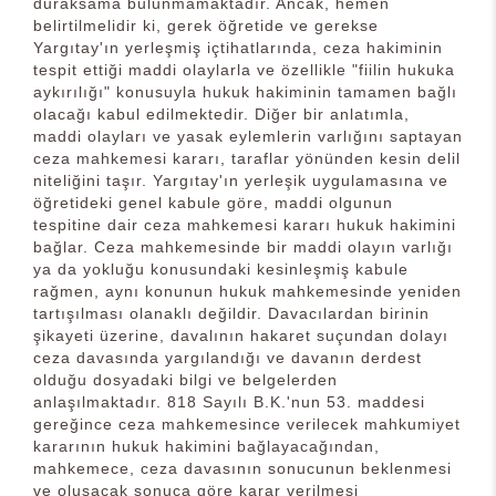
duraksama bulunmamaktadır. Ancak, hemen
belirtilmelidir ki, gerek öğretide ve gerekse
Yargıtay'ın yerleşmiş içtihatlarında, ceza hakiminin
tespit ettiği maddi olaylarla ve özellikle "fiilin hukuka
aykırılığı" konusuyla hukuk hakiminin tamamen bağlı
olacağı kabul edilmektedir. Diğer bir anlatımla,
maddi olayları ve yasak eylemlerin varlığını saptayan
ceza mahkemesi kararı, taraflar yönünden kesin delil
niteliğini taşır. Yargıtay'ın yerleşik uygulamasına ve
öğretideki genel kabule göre, maddi olgunun
tespitine dair ceza mahkemesi kararı hukuk hakimini
bağlar. Ceza mahkemesinde bir maddi olayın varlığı
ya da yokluğu konusundaki kesinleşmiş kabule
rağmen, aynı konunun hukuk mahkemesinde yeniden
tartışılması olanaklı değildir. Davacılardan birinin
şikayeti üzerine, davalının hakaret suçundan dolayı
ceza davasında yargılandığı ve davanın derdest
olduğu dosyadaki bilgi ve belgelerden
anlaşılmaktadır. 818 Sayılı B.K.'nun 53. maddesi
gereğince ceza mahkemesince verilecek mahkumiyet
kararının hukuk hakimini bağlayacağından,
mahkemece, ceza davasının sonucunun beklenmesi
ve oluşacak sonuca göre karar verilmesi