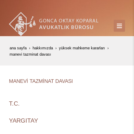
ana sayfa
hakkımızda
yüksek mahkeme kararları
manevi̇ tazmi̇nat davasi
MANEVİ TAZMİNAT DAVASI
T.C.
YARGITAY