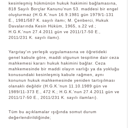
kesinleşmiş hükmünün hukuk hakimini bağlamasına,
818 Sayılı Borçlar Kanunu'nun 53. maddesi bir engel
oluşturmaz (H.G.K.'nun 16.9.1981 gün 1979/1-131
E., 1981/587 K. sayılı ilamı; M. Çenberci, Hukuk
Davalarında Kesin Hüküm, 1965, s.22 vd.;
H.G.K.'nun 27.4.2011 gün ve 2011/17-50 E.,
2011/231 K. sayılı ilamı).
Yargıtay'ın yerleşik uygulamasına ve öğretideki
genel kabule göre, maddi olgunun tespitine dair ceza
mahkemesi kararı hukuk hakimini bağlar. Ceza
mahkemesinde bir maddi olayın varlığı ya da yokluğu
konusundaki kesinleşmiş kabule rağmen, aynı
konunun hukuk mahkemesinde yeniden tartışılması
olanaklı değildir (H.G.K.'nun 11.10.1989 gün ve
1989/11-373 E., 472 K.; H.G.K.'nun 27.4.2011 gün ve
2011/17-50 E., 2011/231 K. sayılı ilamları).
Tüm bu açıklamalar ışığında somut durum
değerlendirildiğinde;