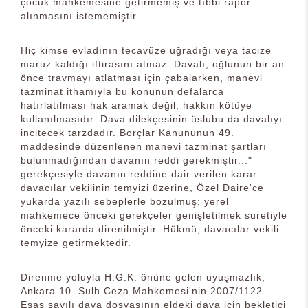
çocuk mahkemesine getirmemiş ve tıbbi rapor
alınmasını istememiştir.
Hiç kimse evladının tecavüze uğradığı veya tacize
maruz kaldığı iftirasını atmaz. Davalı, oğlunun bir an
önce travmayı atlatması için çabalarken, manevi
tazminat ithamıyla bu konunun defalarca
hatırlatılması hak aramak değil, hakkın kötüye
kullanılmasıdır. Dava dilekçesinin üslubu da davalıyı
incitecek tarzdadır. Borçlar Kanununun 49.
maddesinde düzenlenen manevi tazminat şartları
bulunmadığından davanın reddi gerekmiştir..."
gerekçesiyle davanın reddine dair verilen karar
davacılar vekilinin temyizi üzerine, Özel Daire'ce
yukarda yazılı sebeplerle bozulmuş; yerel
mahkemece önceki gerekçeler genişletilmek suretiyle
önceki kararda direnilmiştir. Hükmü, davacılar vekili
temyize getirmektedir.
Direnme yoluyla H.G.K. önüne gelen uyuşmazlık;
Ankara 10. Sulh Ceza Mahkemesi'nin 2007/1122
Esas sayılı dava dosyasının eldeki dava için bekletici