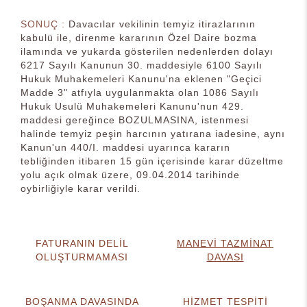
SONUÇ :
Davacılar vekilinin temyiz itirazlarının
kabulü ile, direnme kararının Özel Daire bozma
ilamında ve yukarda gösterilen nedenlerden dolayı
6217 Sayılı Kanunun 30. maddesiyle 6100 Sayılı
Hukuk Muhakemeleri Kanunu'na eklenen "Geçici
Madde 3" atfıyla uygulanmakta olan 1086 Sayılı
Hukuk Usulü Muhakemeleri Kanunu'nun 429.
maddesi gereğince BOZULMASINA, istenmesi
halinde temyiz peşin harcının yatırana iadesine, aynı
Kanun'un 440/I. maddesi uyarınca kararın
tebliğinden itibaren 15 gün içerisinde karar düzeltme
yolu açık olmak üzere, 09.04.2014 tarihinde
oybirliğiyle karar verildi.
FATURANIN DELİL
MANEVİ TAZMİNAT
OLUŞTURMAMASI
DAVASI
BOŞANMA DAVASINDA
HİZMET TESPİTİ