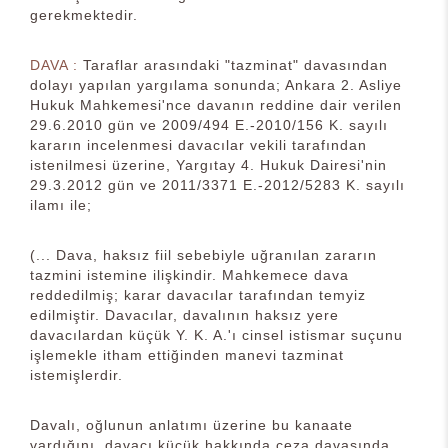
gerekmektedir.
DAVA :
Taraflar arasındaki "tazminat" davasından
dolayı yapılan yargılama sonunda; Ankara 2. Asliye
Hukuk Mahkemesi'nce davanın reddine dair verilen
29.6.2010 gün ve 2009/494 E.-2010/156 K. sayılı
kararın incelenmesi davacılar vekili tarafından
istenilmesi üzerine, Yargıtay 4. Hukuk Dairesi'nin
29.3.2012 gün ve 2011/3371 E.-2012/5283 K. sayılı
ilamı ile;
(... Dava, haksız fiil sebebiyle uğranılan zararın
tazmini istemine ilişkindir. Mahkemece dava
reddedilmiş; karar davacılar tarafından temyiz
edilmiştir. Davacılar, davalının haksız yere
davacılardan küçük Y. K. A.'ı cinsel istismar suçunu
işlemekle itham ettiğinden manevi tazminat
istemişlerdir.
Davalı, oğlunun anlatımı üzerine bu kanaate
vardığını, davacı küçük hakkında ceza davasında