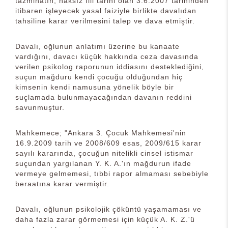
tazminatın, haksız fiil tarihi olan 3.6.2007 tarihinden
itibaren işleyecek yasal faiziyle birlikte davalıdan
tahsiline karar verilmesini talep ve dava etmiştir.
Davalı, oğlunun anlatımı üzerine bu kanaate
vardığını, davacı küçük hakkında ceza davasında
verilen psikolog raporunun iddiasını desteklediğini,
suçun mağduru kendi çocuğu olduğundan hiç
kimsenin kendi namusuna yönelik böyle bir
suçlamada bulunmayacağından davanın reddini
savunmuştur.
Mahkemece; "Ankara 3. Çocuk Mahkemesi'nin
16.9.2009 tarih ve 2008/609 esas, 2009/615 karar
sayılı kararında, çocuğun nitelikli cinsel istismar
suçundan yargılanan Y. K. A.'ın mağdurun ifade
vermeye gelmemesi, tıbbi rapor almaması sebebiyle
beraatına karar vermiştir.
Davalı, oğlunun psikolojik çöküntü yaşamaması ve
daha fazla zarar görmemesi için küçük A. K. Z.'ü