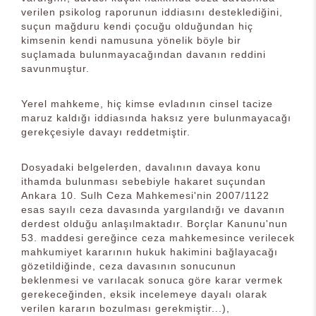
verilen psikolog raporunun iddiasını desteklediğini,
suçun mağduru kendi çocuğu olduğundan hiç
kimsenin kendi namusuna yönelik böyle bir
suçlamada bulunmayacağından davanın reddini
savunmuştur.
Yerel mahkeme, hiç kimse evladının cinsel tacize
maruz kaldığı iddiasında haksız yere bulunmayacağı
gerekçesiyle davayı reddetmiştir.
Dosyadaki belgelerden, davalının davaya konu
ithamda bulunması sebebiyle hakaret suçundan
Ankara 10. Sulh Ceza Mahkemesi'nin 2007/1122
esas sayılı ceza davasında yargılandığı ve davanın
derdest olduğu anlaşılmaktadır. Borçlar Kanunu'nun
53. maddesi gereğince ceza mahkemesince verilecek
mahkumiyet kararının hukuk hakimini bağlayacağı
gözetildiğinde, ceza davasının sonucunun
beklenmesi ve varılacak sonuca göre karar vermek
gerekeceğinden, eksik incelemeye dayalı olarak
verilen kararın bozulması gerekmiştir...),